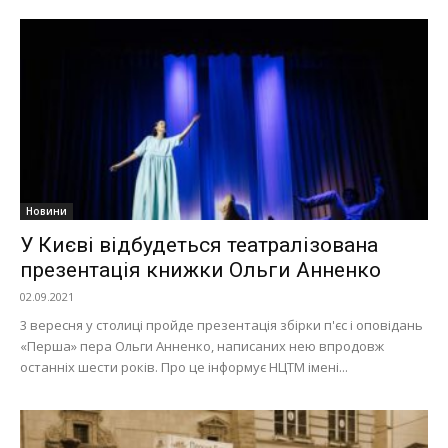
Новини
У Києві відбудеться театралізована
презентація книжки Ольги Анненко
02.09.2021
3 вересня у столиці пройде презентація збірки п'єс і оповідань
«Перша» пера Ольги Анненко, написаних нею впродовж
останніх шести років. Про це інформує НЦТМ імені...