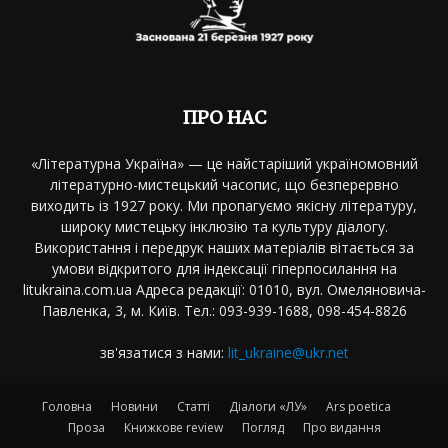
ПРО НАС
«Літературна Україна» — це найстаріший україномовний
літературно-мистецький часопис, що безперервно
виходить із 1927 року. Ми пропагуємо якісну літературу,
широку мистецьку інклюзію та культуру діалогу.
Використання і передрук наших матеріалів вітається за
умови відкритого для індексації гіперпосилання на
litukraina.com.ua Адреса редакції: 01010, вул. Омеляновича-
Павленка, 3, м. Київ. Тел.: 093-939-1688, 098-454-8826
зв'язатися з нами:
lit_ukraine@ukr.net
Головна
Новини
Статті
Діалоги «ЛУ»
Ars poetica
Проза
Книжкове review
Погляд
Про видання