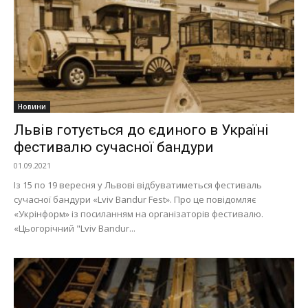
Новини
Львів готується до єдиного в Україні
фестивалю сучасної бандури
01.09.2021
Із 15 по 19 вересня у Львові відбуватиметься фестиваль
сучасної бандури «Lviv Bandur Fest». Про це повідомляє
«Укрінформ» із посиланням на організаторів фестивалю.
«Цьогорічний "Lviv Bandur...