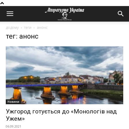
додому
теги
анонс
тег: анонс
Новини
Ужгород готується до «Монологів над
Ужем»
06.09.2021