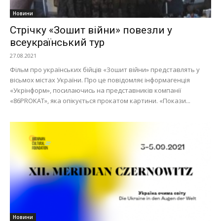
Новини
Стрічку «Зошит війни» повезли у
всеукраїнський тур
27.08.2021
Фільм про українських бійців «Зошит війни» представлять у
вісьмох містах України. Про це повідомляє інформагенція
«Укрінформ», посилаючись на представників компанії
«86PROKAT», яка опікується прокатом картини. «Покази...
Новини