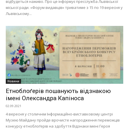
відбудеться наживо. Про це інформує пресслужба Львівської
міської ради. «Форум видавців» триватиме з 15 по 19 вересня у
Львівському...
Новини
Етноблоґерів пошанують відзнакою
імені Олександра Капіноса
02.09.2021
4 вересня у столичнім Інформаційно-виставковому центрі
Музею Майдану пройде врочисте нагородження переможців
конкурсу етноблоґерів на здобуття Відзнаки імені Героя