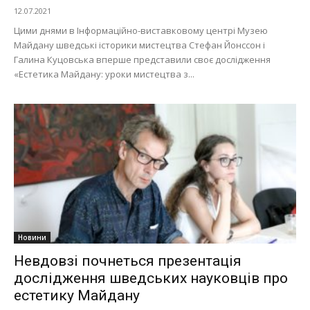
12.07.2021
Цими днями в Інформаційно-виставковому центрі Музею
Майдану шведські історики мистецтва Стефан Йонссон і
Галина Куцовська вперше представили своє дослідження
«Естетика Майдану: уроки мистецтва з...
Новини
Невдовзі почнеться презентація
дослідження шведських науковців про
естетику Майдану