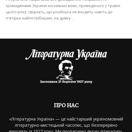
громадянами України іноземних мов», проведеного у травні
цього року, свідчать, що російська не входить навіть до
п'ятірки найпотрібніших, на думку...
ПРО НАС
«Літературна Україна» — це найстаріший україномовний
літературно-мистецький часопис, що безперервно
виходить із 1927 року. Ми пропагуємо якісну літературу,