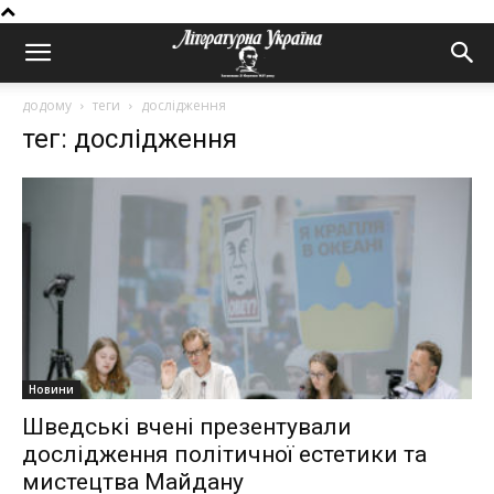
додому
теги
дослідження
тег: дослідження
Новини
Шведські вчені презентували
дослідження політичної естетики та
мистецтва Майдану