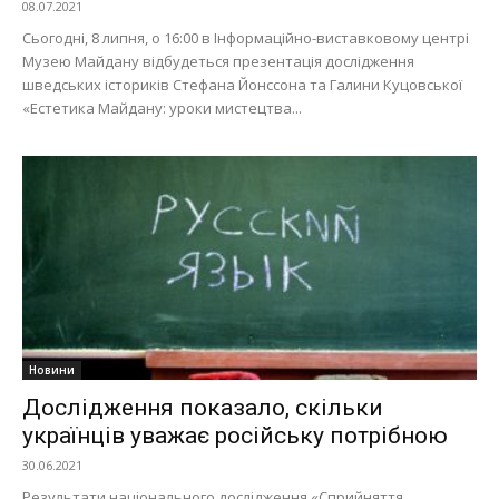
08.07.2021
Сьогодні, 8 липня, о 16:00 в Інформаційно-виставковому центрі
Музею Майдану відбудеться презентація дослідження
шведських істориків Стефана Йонссона та Галини Куцовської
«Естетика Майдану: уроки мистецтва...
Новини
Дослідження показало, скільки
українців уважає російську потрібною
30.06.2021
Результати національного дослідження «Сприйняття