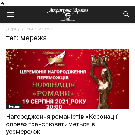
додому
теги
мережа
тег: мережа
Новини
Нагородження романістів «Коронації
слова» транслюватиметься в
усемережжі