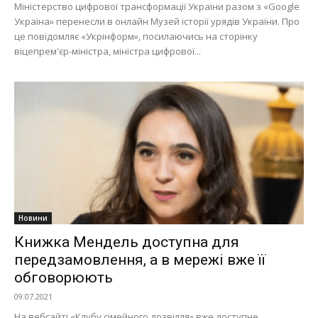
Міністерство цифрової трансформації України разом з «Google
Україна» перенесли в онлайн Музей історії урядів України. Про
це повідомляє «Укрінформ», посилаючись на сторінку
віцепрем'єр-міністра, міністра цифрової...
Новини
Книжка Мендель доступна для
передзамовлення, а в мережі вже її
обговорюють
09.07.2021
На вебсайті «Клубу сімейного дозвілля» вже доступне