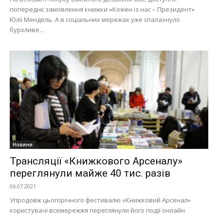
попереднє замовлення книжки «Кожен із нас – Президент»
Юлії Мендель. А в соціальних мережах уже спалахнуло
бурхливе...
Новини
Трансляції «Книжкового Арсеналу»
переглянули майже 40 тис. разів
06.07.2021
Упродовж цьогорічного фестивалю «Книжковий Арсенал»
користувачі всемережжя переглянули його події онлайн