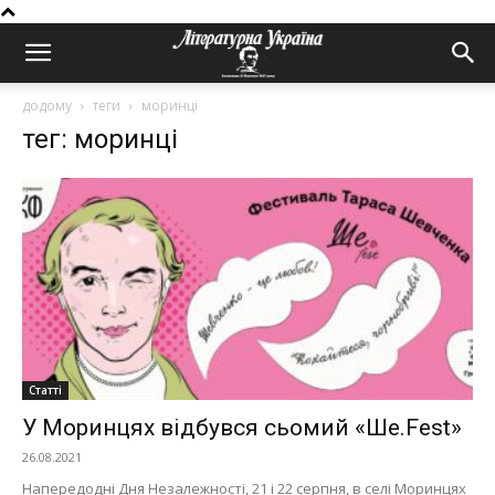
додому
теги
моринці
тег: моринці
Статті
У Моринцях відбувся сьомий «Ше.Fest»
26.08.2021
Напередодні Дня Незалежності, 21 і 22 серпня, в селі Моринцях