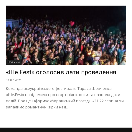
Новини
«Ше.Fest» оголосив дати проведення
01.07.2021
Команда всеукраїнського фестивалю Тараса Шевченка
«Ше.Fest» повідомила про старт підготовки та назвала дати
подій. Про це інформує «Український погляд». «21-22 серпня ми
запалимо романтичні зірки над...