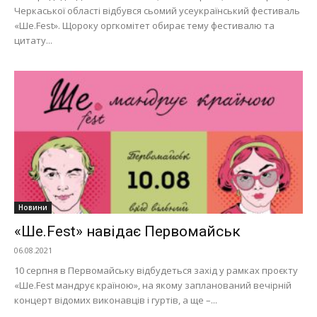
Черкаської області відбувся сьомий усеукраїнський фестиваль
«Ше.Fest». Щороку оргкомітет обирає тему фестивалю та
цитату...
Новини
«Ше.Fest» навідає Первомайськ
06.08.2021
10 серпня в Первомайську відбудеться захід у рамках проєкту
«Ше.Fest мандрує країною», на якому запланований вечірній
концерт відомих виконавців і гуртів, а ще –...