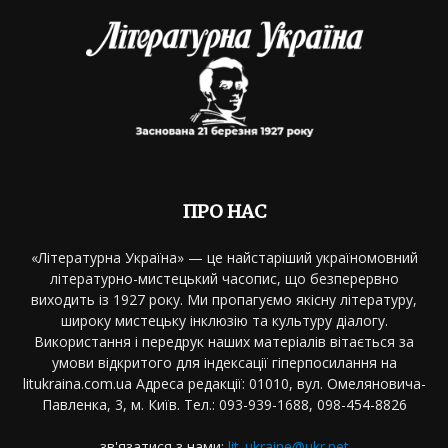
ПРО НАС
«Літературна Україна» — це найстаріший україномовний
літературно-мистецький часопис, що безперервно
виходить із 1927 року. Ми пропагуємо якісну літературу,
широку мистецьку інклюзію та культуру діалогу.
Використання і передрук наших матеріалів вітається за
умови відкритого для індексації гіперпосилання на
litukraina.com.ua Адреса редакції: 01010, вул. Омеляновича-
Павленка, 3, м. Київ. Тел.: 093-939-1688, 098-454-8826
зв'язатися з нами:
lit_ukraine@ukr.net