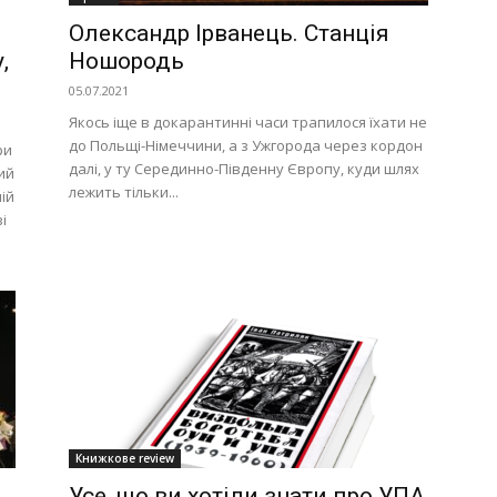
Олександр Ірванець. Станція
,
Ношородь
05.07.2021
Якось іще в докарантинні часи трапилося їхати не
до Польщі-Німеччини, а з Ужгорода через кордон
ри
далі, у ту Серединно-Південну Європу, куди шлях
ий
лежить тільки...
ій
і
Книжкове review
Усе, що ви хотіли знати про УПА