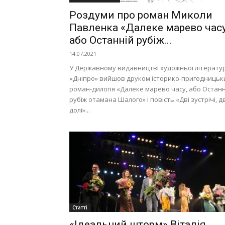
Роздуми про роман Миколи
Павленка «Далеке марево часу
або Останній рубіж...
14.07.2021
У Державному видавництві художньої літерату
«Дніпро» вийшов друком історико-пригодницьк
роман-дилогія «Далеке марево часу, або Останн
рубіж отамана Шалого» і повість «Дві зустрічі, дв
долі»...
Статті
«Ідеальний шторм» Віталія