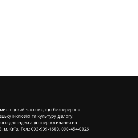
-мистецький часопис, що безперервно
цьку інклюзію та культуру діалогу.
ого для індексації гіперпосилання на
, м. Київ. Тел.: 093-939-1688, 098-454-8826