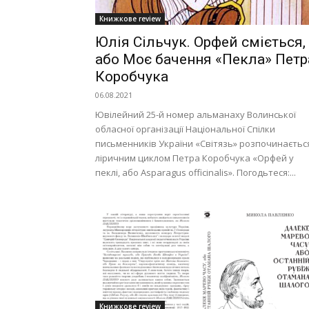
Книжкове review
Юлія Сільчук. Орфей сміється,
або Моє бачення «Пекла» Петр
Коробчука
06.08.2021
Ювілейний 25-й номер альманаху Волинської
обласної організації Національної Спілки
письменників України «Світязь» розпочинаєтьс
ліричним циклом Петра Коробчука «Орфей у
пеклі, або Asparagus officinalis». Погодьтеся:...
Книжкове review