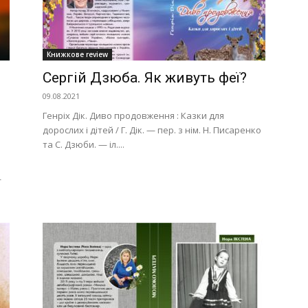
Книжкове review
Сергій Дзюба. Як живуть феї?
09.08.2021
Генріх Дік. Диво продовження : Казки для
дорослих і дітей / Г. Дік. — пер. з нім. Н. Писаренко
та С. Дзюби. — іл....
—