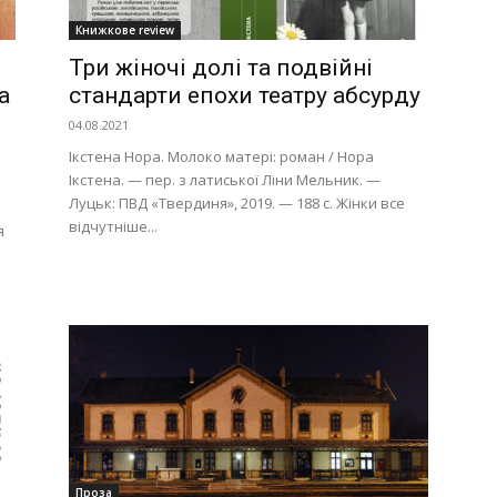
Книжкове review
Три жіночі долі та подвійні
а
стандарти епохи театру абсурду
04.08.2021
Ікстена Нора. Молоко матері: роман / Нора
Ікстена. — пер. з латиської Ліни Мельник. —
Луцьк: ПВД «Твердиня», 2019. — 188 с. Жінки все
відчутніше...
я
Проза