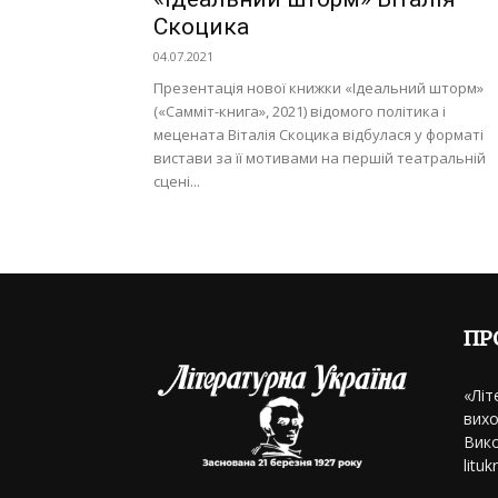
Скоцика
04.07.2021
Презентація нової книжки «Ідеальний шторм»
(«Самміт-книга», 2021) відомого політика і
мецената Віталія Скоцика відбулася у форматі
вистави за її мотивами на першій театральній
сцені...
ПР
«Літ
вихо
Вико
litu