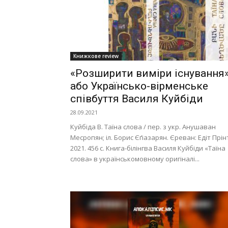
Книжкове review
«Розширити виміри існування»
або Українсько-вірменське
співбуття Василя Куйбіди
28.09.2021
Куйбіда В. Таїна слова / пер. з укр. Анушаван
Месропян; іл. Борис Єґіазарян. Єреван: Едіт Прін
2021. 456 с. Книга-білінгва Василя Куйбіди «Таїна
слова» в українськомовному оригіналі...