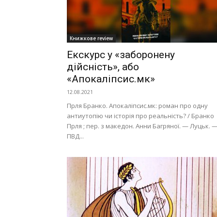
Книжкове review
Екскурс у «заборонену
дійсність», або
«Апокаліпсис.мк»
12.08.2021
Прля Бранко. Апокаліпсис.мк: роман про одну
антиутопію чи історія про реальність? / Бранко
Прля ; пер. з македон. Анни Багряної. — Луцьк. 
ПВД...