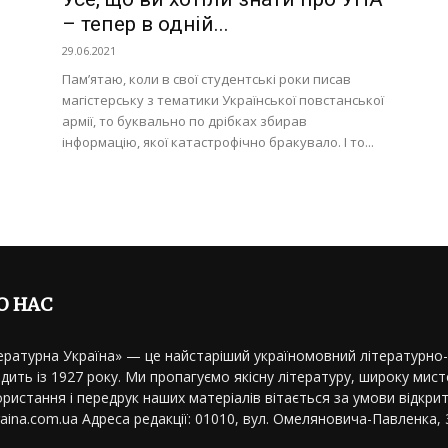
– тепер в одній...
29.06.2021
Пам’ятаю, коли в свої студентські роки писав
магістерську з тематики Української повстанської
армії, то буквально по дрібках збирав
інформацію, якої катастрофічно бракувало. І то...
О НАС
ературна Україна» — це найстаріший україномовний літературно
дить із 1927 року. Ми пропагуємо якісну літературу, широку мисте
ристання і передрук наших матеріалів вітається за умови відкрит
kraina.com.ua Адреса редакції: 01010, вул. Омеляновича-Павленка, 3