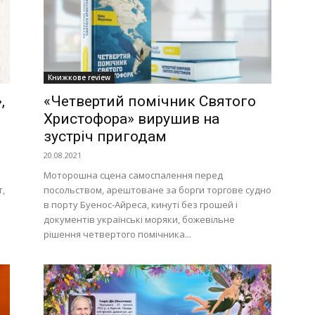
Україна
Книжкове review
–
,
«Четвертий помічник Святого
Христофора» вирушив на
зустріч пригодам
20.08.2021
Моторошна сцена самоспалення перед
Літукраїна
т,
посольством, арештоване за борги торгове судно
в порту Буенос-Айреса, кинуті без грошей і
документів українські моряки, божевільне
рішення четвертого помічника...