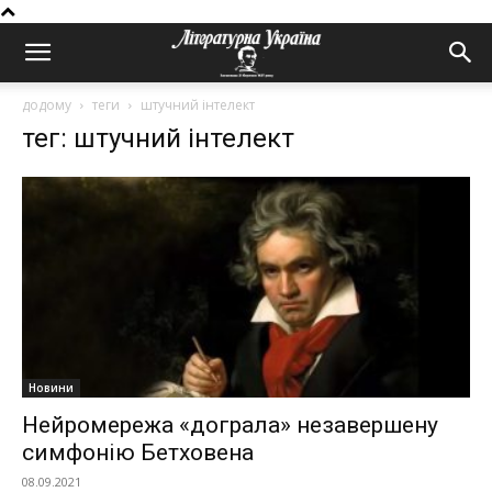
додому
теги
штучний інтелект
тег: штучний інтелект
Новини
Нейромережа «дограла» незавершену
симфонію Бетховена
08.09.2021