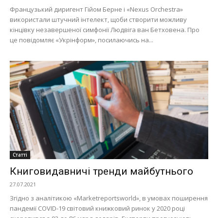
Французький диригент Гійом Берне і «Nexus Orchestra»
використали штучний інтелект, щоби створити можливу
кінцівку незавершеної симфонії Людвіга ван Бетховена. Про
це повідомляє «Укрінформ», посилаючись на...
Статті
Книговидавничі тренди майбутнього
27.07.2021
Згідно з аналітикою «Marketreportsworld», в умовах поширення
пандемії COVID-19 світовий книжковий ринок у 2020 році