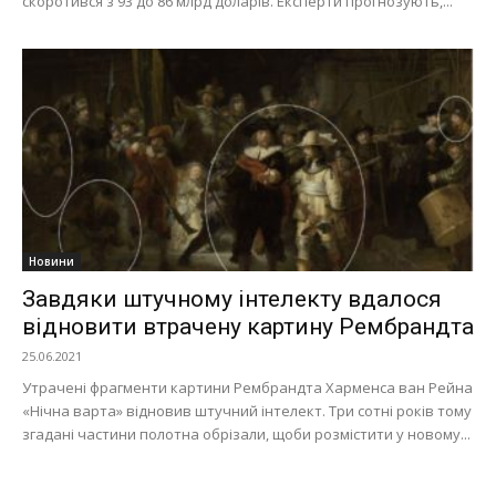
скоротився з 93 до 86 млрд доларів. Експерти прогнозують,...
Новини
Завдяки штучному інтелекту вдалося
відновити втрачену картину Рембрандта
25.06.2021
Утрачені фрагменти картини Рембрандта Харменса ван Рейна
«Нічна варта» відновив штучний інтелект. Три сотні років тому
згадані частини полотна обрізали, щоби розмістити у новому...