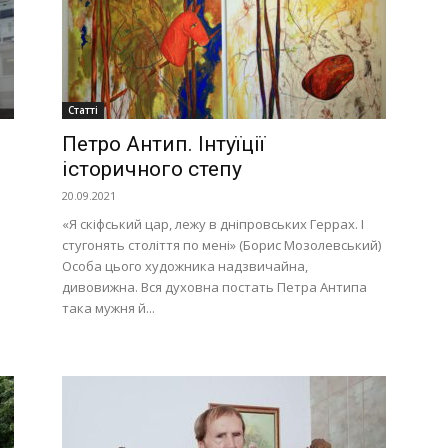
Україна
Статті
–
Петро Антип. Інтуїції
історичного степу
20.09.2021
«Я скіфський цар, лежу в дніпровських Геррах. І
стугонять століття по мені» (Борис Мозолевський)
Особа цього художника надзвичайна,
Літукраїна
дивовижна. Вся духовна постать Петра Антипа
така мужня й...