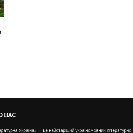
в
О НАС
ературна Україна» — це найстаріший україномовний літературно