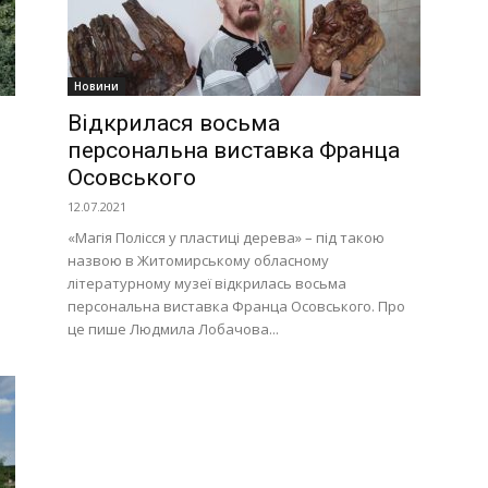
Новини
Відкрилася восьма
персональна виставка Франца
Осовського
12.07.2021
«Магія Полісся у пластиці дерева» – під такою
назвою в Житомирському обласному
літературному музеї відкрилась восьма
персональна виставка Франца Осовського. Про
це пише Людмила Лобачова...