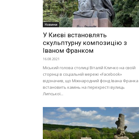
Новини
У Києві встановлять
скульптурну композицію з
Іваном Франком
16.08.2021
Міський голова столиці Віталій Кличко на своїй
сторінці в соціальній мережі «Facebook»
відзначив, що Міжнародний фонд Івана Франка
встановить камінь на перехресті вулиць
Липської...