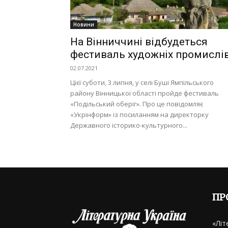
Новини
На Вінниччині відбудеться
фестиваль художніх промислі
02.07.2021
Цієї суботи, 3 липня, у селі Буші Ямпільського
району Вінницької області пройде фестиваль
«Подільський оберіг». Про це повідомляє
«Укрінформ» із посиланням на директорку
Державного історико-культурного...
ПР
«Літ