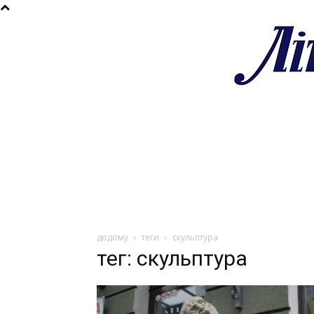
додому
теги
скульптура
тег: скульптура