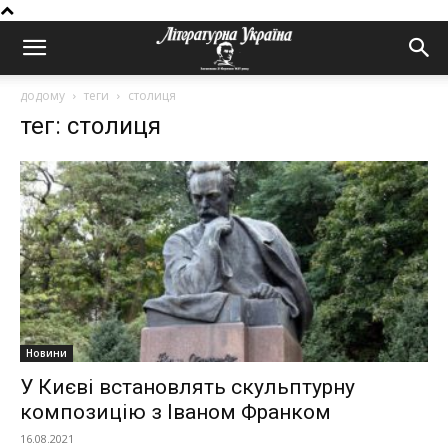
додому
теги
столиця
тег: столиця
Новини
У Києві встановлять скульптурну
композицію з Іваном Франком
16.08.2021