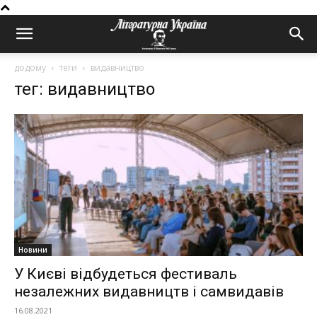
додому
теги
видавництво
тег: видавництво
Новини
У Києві відбудеться фестиваль
незалежних видавництв і самвидавів
16.08.2021