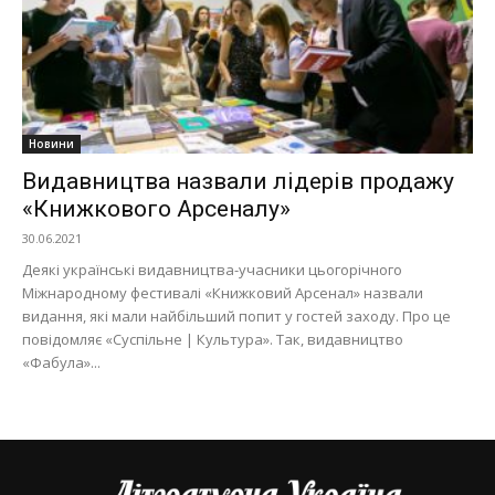
Новини
Видавництва назвали лідерів продажу
«Книжкового Арсеналу»
30.06.2021
Деякі українські видавництва-учасники цьогорічного
Міжнародному фестивалі «Книжковий Арсенал» назвали
видання, які мали найбільший попит у гостей заходу. Про це
повідомляє «Суспільне | Культура». Так, видавництво
«Фабула»...