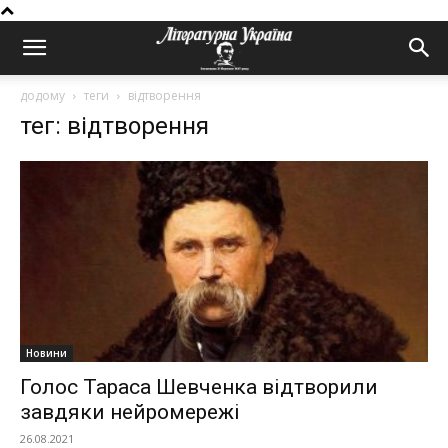
додому
теги
відтворення
тег: відтворення
Новини
Голос Тараса Шевченка відтворили
завдяки нейромережі
26.08.2021