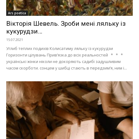
Ars poetica
Вікторія Шевель. Зроби мені ляльку із
кукурудзи…
15.07.2021
Углиб теплих подихів Колисатиму ляльку із кукурудзи
Горизонти цілувань Прив’язка до всіх реальностей * * *
українські жінки ніколи не докоряють садибі задушливим
часом скорботи. сонцем у шибці стають в передзим’я, ним і...