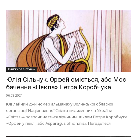
Книжкове review
Юлія Сільчук. Орфей сміється, або Моє
бачення «Пекла» Петра Коробчука
06.08.2021
Ювілейний 25-й номер альманаху Волинської обласної
організації Національної Спілки письменників України
«Світязь» розпочинається ліричним циклом Петра Коробчука
«Орфей у пеклі, або Asparagus officinalis». Погодьтеся:...