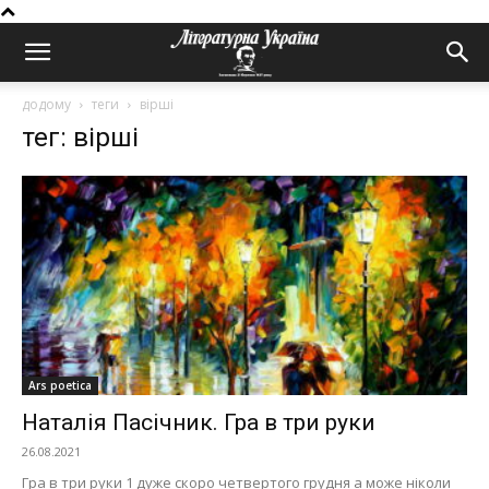
додому
теги
вірші
тег: вірші
Ars poetica
Наталія Пасічник. Гра в три руки
26.08.2021
Гра в три руки 1 дуже скоро четвертого грудня а може ніколи