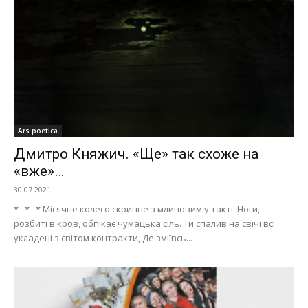
Ars poetica
Дмитро Княжич. «Ще» так схоже на
«вже»…
30.07.2021
* * * Місячне колесо скрипне з млиновим у такті. Ноги,
розбиті в кров, обпікає чумацька сіль. Ти спалив на свічі всі
укладені з світом контракти, Де зміївсь...