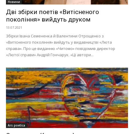
Новини
Дві збірки поетів «Витісненого
покоління» вийдуть друком
13.07.2021
Збірки Івана Семененка й Валентини Отрощенко з
«Витісненого покоління» вийдуть у видавництві «Люта
справа». Про це виданню «Читомо» повідомив директор
«Лютої справи» Андрій Гончарук. «Ці автори...
Ars poetica