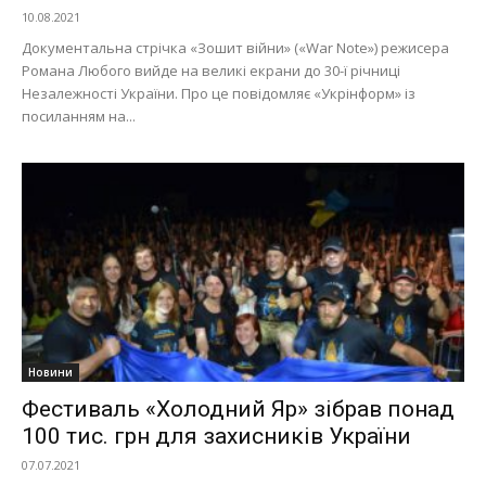
10.08.2021
Документальна стрічка «Зошит війни» («War Note») режисера
Романа Любого вийде на великі екрани до 30-ї річниці
Незалежності України. Про це повідомляє «Укрінформ» із
посиланням на...
Новини
Фестиваль «Холодний Яр» зібрав понад
100 тис. грн для захисників України
07.07.2021