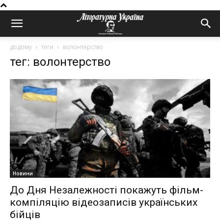
додому
теги
волонтерство
тег: волонтерство
Новини
До Дня Незалежності покажуть фільм-
компіляцію відеозаписів українських
бійців