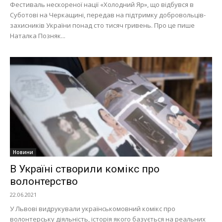
Фестиваль нескореної нації «Холодний Яр», що відбувся в
Суботові на Черкащині, передав на підтримку добровольців-
захисників України понад сто тисяч гривень. Про це пише
Наталка Позняк...
Новини
В Україні створили комікс про
волонтерство
22.06.2021
У Львові видрукували українськомовний комікс про
волонтерську діяльність, історія якого базується на реальних