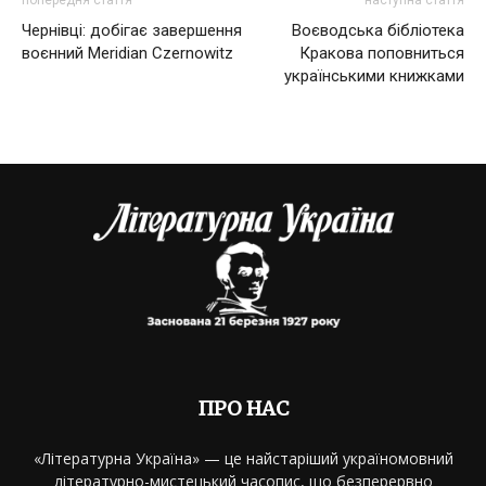
Чернівці: добігає завершення
Воєводська бібліотека
воєнний Meridian Czernowitz
Кракова поповниться
українськими книжками
ПРО НАС
«Літературна Україна» — це найстаріший україномовний
літературно-мистецький часопис, що безперервно