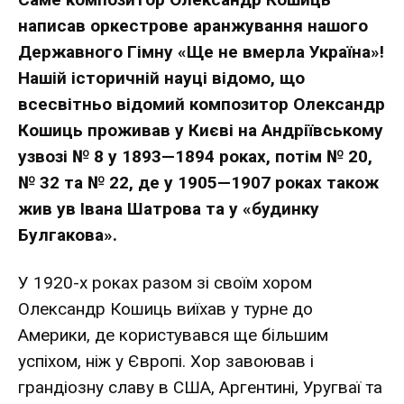
написав оркестрове аранжування нашого
Державного Гімну «Ще не вмерла Україна»!
Нашій історичній науці відомо, що
всесвітньо відомий композитор Олександр
Кошиць проживав у Києві на Андріївському
узвозі № 8 у 1893—1894 роках, потім № 20,
№ 32 та № 22, де у 1905—1907 роках також
жив ув Івана Шатрова та у «будинку
Булгакова».
У 1920-х роках разом зі своїм хором
Олександр Кошиць виїхав у турне до
Америки, де користувався ще більшим
успіхом, ніж у Європі. Хор завоював і
грандіозну славу в США, Аргентині, Уругваї та