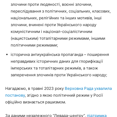
злочини проти людяності, воєнні злочини,
переслідування з політичних, соціальних, класових,
національних, релігійних та інших мотивів, інші
злочини, вчинені проти Українського народу
комуністичним і націонал-соціалістичним
(нацистським) тоталітарними режимами, іншими
політичними режимами;
історична антиукраїнська пропаганда – поширення
неправдивих історичних даних для глорифікації
імперських та тоталітарних режимів, а також
заперечення злочинів проти Українського народу;
Нагадаємо, в травні 2023 року
Верховна Рада ухвалила
постанову
, згідно з якою політичний режим у Росії
офіційно визнається рашизмом.
За даними незалежного “Левада-центру”,
підтримка