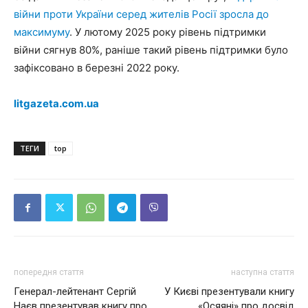
війни проти України серед жителів Росії зросла до
максимуму
. У лютому 2025 року рівень підтримки
війни сягнув 80%, раніше такий рівень підтримки було
зафіксовано в березні 2022 року.
litgazeta.com.ua
ТЕГИ
top
попередня стаття
наступна стаття
Генерал-лейтенант Сергій
У Києві презентували книгу
Наєв презентував книгу про
«Осяяні» про досвід