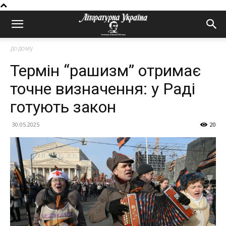
додому
Термін “рашизм” отримає
точне визначення: у Раді
готують закон
30.05.2025
20