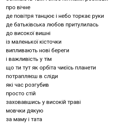
про вічне
де повітря танцює і небо торкає руки
де батьківська любов притулилась
до високої вишні
із маленької кісточки
випливають нові береги
і важливість у тім
що ти тут як орбіта чиєїсь планети
потрапляєш в сліди
які час розгубив
просто стій
заховавшись у високій траві
мовчки дякую
за маму і тата