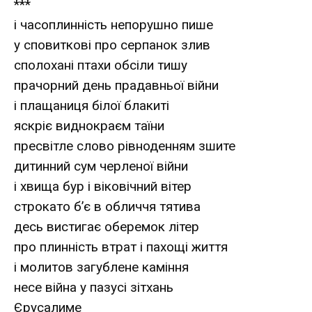
***
і часоплинність непорушно пише
у сповиткові про серпанок злив
сполохані птахи обсіли тишу
прачорний день прадавньої війни
і плащаниця білої блакиті
яскріє виднокраєм таїни
пресвітле слово рівноденням зшите
дитинний сум черленої війни
і хвища бур і віковічний вітер
строкато б’є в обличчя тятива
десь вистигає оберемок літер
про плинність втрат і пахощі життя
і молитов загублене каміння
несе війна у пазусі зітхань
Єрусалиме