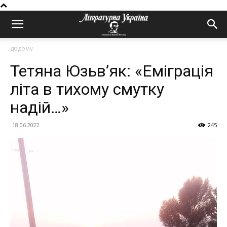
додому
Тетяна Юзьв’як: «Еміграція
літа в тихому смутку
надій…»
18.06.2022
245