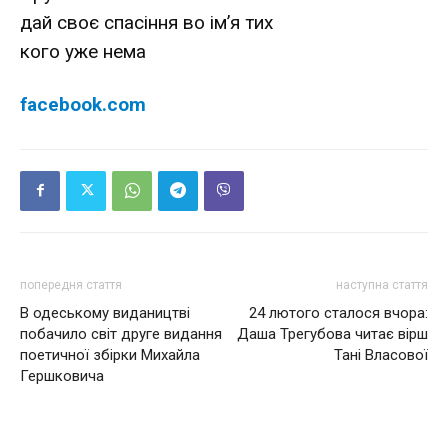
дай своє спасіння во ім’я тих
кого уже нема
facebook.com
попередня стаття
наступна стаття
В одеському видаництві
24 лютого сталося вчора:
побачило світ друге видання
Даша Трегубова читає вірш
поетичної збірки Михайла
Тані Власової
Гершковича