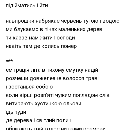
підійматись і йти
навпрошки набрякає червень тугою і водою
ми блукаємо в тінях маленьких дерев
ти казав нам жити Господи
навіть там де колись помер
***
еміграція літа в тихому смутку надій
розчеши довжелезне волосся траві
і зостанься собою
коли вірші розп’яті чужим поглядом слів
витирають хустинкою сльози
їдь туди
де дерева і світлий полин
обпікають твій голос нитками розмови