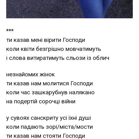
***
ти казав мені вірити Господи
коли квіти безгрішно мовчатимуть
і слова витиратимуть сльози із облич
незнайомих жінок
ти казав нам молитися Господи
коли час зашкарубнув налякано
на подертій сорочці війни
у сувоях санскриту усі їхні душі
коли падають зорі/міста/мости
ти казав нам стояти Господи