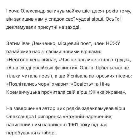
І хоча Олександр загинув майже шістдесят років тому,
він залишив нам у спадок свої чудові вірші. Ось їх і
декламували присутні на заході.
Затим Іван Демченко, місцевий поет, член НСЖУ
ознайомив нас зі своїми новими віршами:
«Неоголошена війна», «Час не поглине отчого труда»,
«А на сході російські фашисти». Ольга Шабельська не
тільки читала поезії, а ще й співала авторських пісень:
«Позлітались чорні хмари», «Совість», а Ніна
Кременчуцька прочитала свій вірш «Жінка Україна».
На завершення автор цих рядків задекламував вірш
Олександра Григоренка «Бажаній нареченій»,
написаний ним наприкінці 1961 року під час
перебування в таборі.