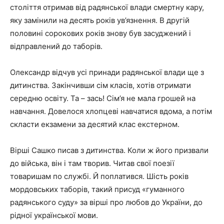
століття отримав від радянської влади смертну кару,
яку замінили на десять років ув’язнення. В другій
половині сорокових років знову був засуджений і
відправлений до таборів.
Олександр відчув усі принади радянської влади ще з
дитинства. Закінчивши сім класів, хотів отримати
середню освіту. Та – зась! Сім’я не мала грошей на
навчання. Довелося хлопцеві навчатися вдома, а потім
скласти екзамени за десятий клас екстерном.
Вірші Сашко писав з дитинства. Коли ж його призвали
до війська, він і там творив. Читав свої поезії
товаришам по службі. Й поплатився. Шість років
мордовських таборів, такий присуд «гуманного
радянського суду» за вірші про любов до України, до
рідної української мови.