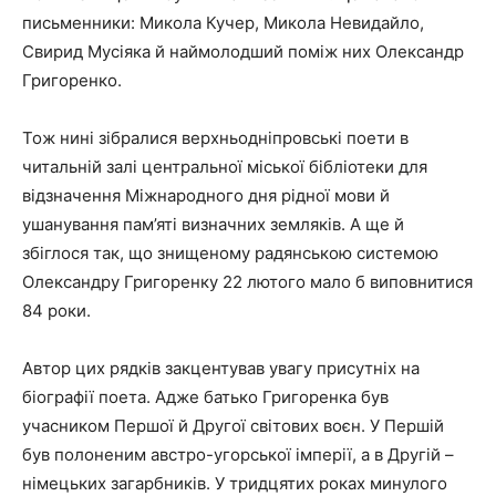
письменники: Микола Кучер, Микола Невидайло,
Свирид Мусіяка й наймолодший поміж них Олександр
Григоренко.
Тож нині зібралися верхньодніпровські поети в
читальній залі центральної міської бібліотеки для
відзначення Міжнародного дня рідної мови й
ушанування пам’яті визначних земляків. А ще й
збіглося так, що знищеному радянською системою
Олександру Григоренку 22 лютого мало б виповнитися
84 роки.
Автор цих рядків закцентував увагу присутніх на
біографії поета. Адже батько Григоренка був
учасником Першої й Другої світових воєн. У Першій
був полоненим австро-угорської імперії, а в Другій –
німецьких загарбників. У тридцятих роках минулого