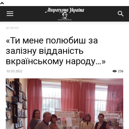
додому
«Ти мене полюбиш за
залізну відданість
вкраїнському народу…»
02.03.2022
256