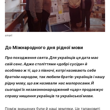
smart
До Міжнародного дня рідної мови
Про походження свята. Для українців ця дата має
свій сенс. Адже століттями «добрі сусіди» й
особливо ж ті, що з півночі, котрі називають себе
братнім народом, так любили братів-українців і нашу
рідну мову, що аж називали нас малоросами. Й
сьогодні їх незаконнонароджений «цар» продовжує
справу нищення українців та української мови.
Поміж знищених були й наші земляки. Це талановиті