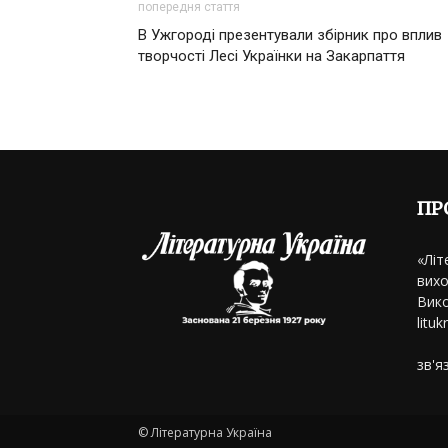
попередня стаття
В Ужгороді презентували збірник про вплив
творчості Лесі Українки на Закарпаття
ПР
«Літ
вихо
Вико
litu
зв'я
© Літературна Україна