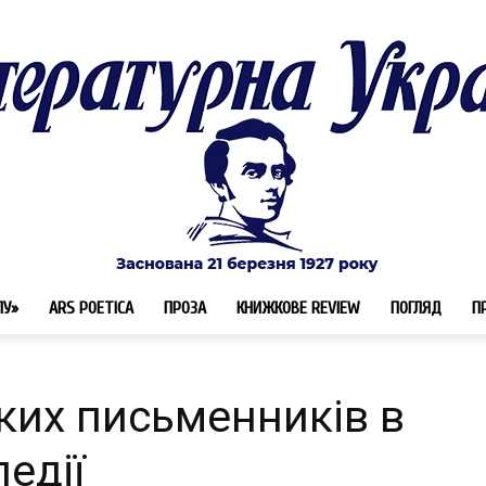
ЛУ»
ARS POETICA
ПРОЗА
КНИЖКОВЕ REVIEW
ПОГЛЯД
П
Літературна
ких письменників в
педії