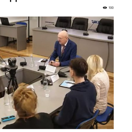
Україна
100
–
Літукраїна