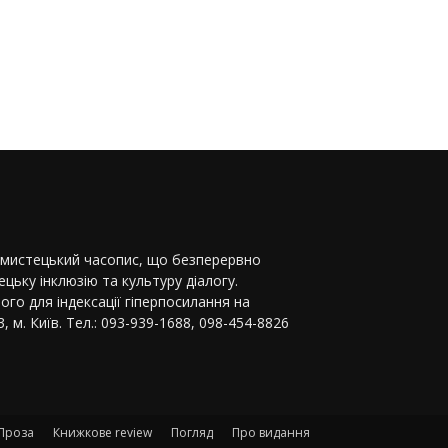
-мистецький часопис, що безперервно
цьку інклюзію та культуру діалогу.
ого для індексації гіперпосилання на
, м. Київ. Тел.: 093-939-1688, 098-454-8826
Проза
Книжкове review
Погляд
Про видання