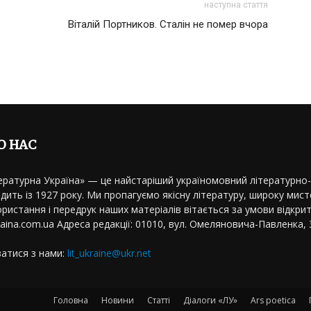
наступна стаття
Віталій Портников. Сталін не помер вчора
О НАС
ературна Україна» — це найстаріший україномовний літературно
дить із 1927 року. Ми пропагуємо якісну літературу, широку мисте
ристання і передрук наших матеріалів вітається за умови відкрит
kraina.com.ua Адреса редакції: 01010, вул. Омеляновича-Павленка, 3
затися з нами:
lit_ukraine@ukr.net
Головна
Новини
Статті
Діалоги «ЛУ»
Ars poetica