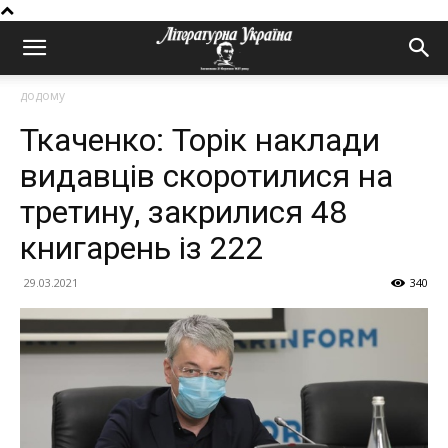
додому
Ткаченко: Торік наклади
видавців скоротилися на
третину, закрилися 48
книгарень із 222
29.03.2021
340