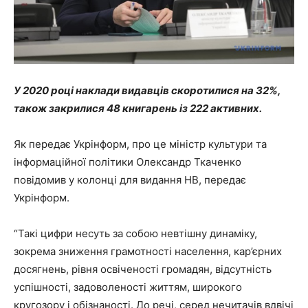
У 2020 році наклади видавців скоротилися на 32%,
також закрилися 48 книгарень із 222 активних.
Як передає Укрінформ, про це міністр культури та
інформаційної політики Олександр Ткаченко
повідомив у колонці для видання НВ, передає
Укрінформ.
“Такі цифри несуть за собою невтішну динаміку,
зокрема зниження грамотності населення, кар’єрних
досягнень, рівня освіченості громадян, відсутність
успішності, задоволеності життям, широкого
кругозору і обізнаності. До речі, серед нечитачів вдвічі