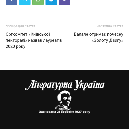
попередня стаття
наступна стаття
Оргкомітет «Київської
Балаян отримає почесну
пекторалі» назвав лауреатів
«Золоту Дзиґу»
2020 року