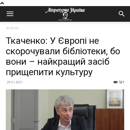
додому
Ткаченко: У Європі не
скорочували бібліотеки, бо
вони – найкращий засіб
прищепити культуру
29.01.2021
521