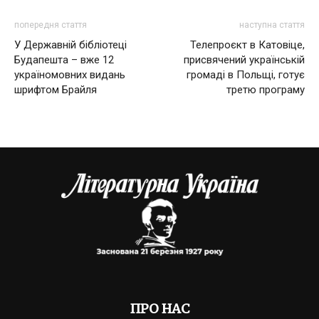
попередня стаття
наступна стаття
У Державній бібліотеці
Телепроєкт в Катовіце,
Будапешта – вже 12
присвячений українській
україномовних видань
громаді в Польщі, готує
шрифтом Брайля
третю програму
ПРО НАС