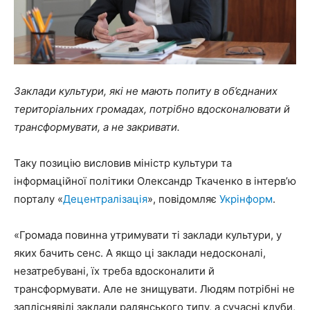
Заклади культури, які не мають попиту в об’єднаних
територіальних громадах, потрібно вдосконалювати й
трансформувати, а не закривати.
Таку позицію висловив міністр культури та
інформаційної політики Олександр Ткаченко в інтерв’ю
порталу «
Децентралізація
», повідомляє
Укрінформ
.
«Громада повинна утримувати ті заклади культури, у
яких бачить сенс. А якщо ці заклади недосконалі,
незатребувані, їх треба вдосконалити й
трансформувати. Але не знищувати. Людям потрібні не
запліснявілі заклади радянського типу, а сучасні клуби,