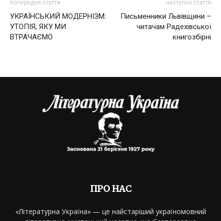
попередня стаття
наступна стаття
УКРАЇНСЬКИЙ МОДЕРНІЗМ:
Письменники Львівщини –
УТОПІЯ, ЯКУ МИ
читачам Радехівської
ВТРАЧАЄМО
книгозбірні
ПРО НАС
«Літературна Україна» — це найстаріший україномовний