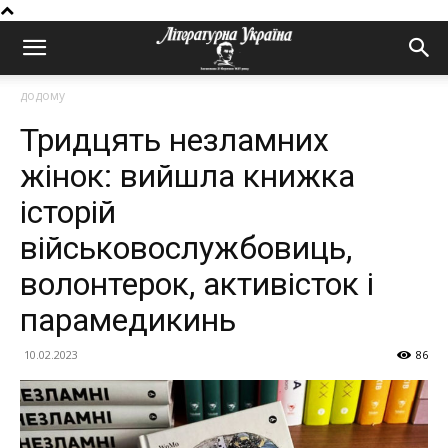
додому
Тридцять незламних
жінок: вийшла книжка
історій
військовослужбовиць,
волонтерок, активісток і
парамедикинь
10.02.2023
86