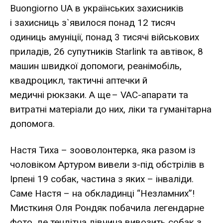
Buongiorno UA в українських захисників
і захисниць з`явилося понад 12 тисяч
одиниць амуніції, понад 3 тисячі військових
приладів, 26 супутників Starlink та автівок, 8
машин швидкої допомоги, реанімобіль,
квадроцикл, тактичні аптечки й
медичні рюкзаки. А ще – VAC-апарати та
витратні матеріали до них, ліки та гуманітарна
допомога.
Настя Тиха – зооволонтерка, яка разом із
чоловіком Артуром вивели з-під обстрілів в
Ірпені 19 собак, частина з яких – інваліди.
Саме Настя – на обкладинці “Незламних”!
Мисткиня Оля Рондяк побачила легендарне
фото, де тендітна дівчина вивозить собак з