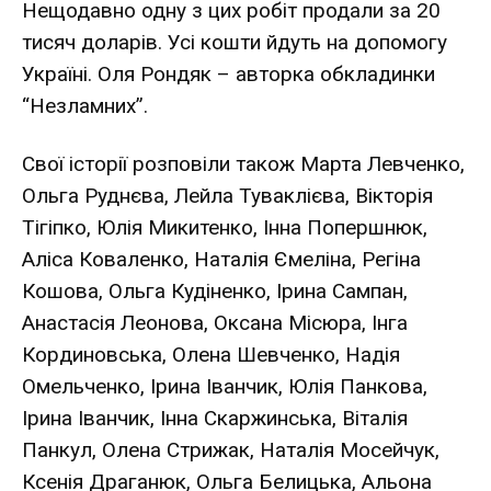
Нещодавно одну з цих робіт продали за 20
тисяч доларів. Усі кошти йдуть на допомогу
Україні. Оля Рондяк – авторка обкладинки
“Незламних”.
Свої історії розповіли також Марта Левченко,
Ольга Руднєва, Лейла Туваклієва, Вікторія
Тігіпко, Юлія Микитенко, Інна Попершнюк,
Аліса Коваленко, Наталія Ємеліна, Регіна
Кошова, Ольга Кудіненко, Ірина Сампан,
Анастасія Леонова, Оксана Місюра, Інга
Кординовська, Олена Шевченко, Надія
Омельченко, Ірина Іванчик, Юлія Панкова,
Ірина Іванчик, Інна Скаржинська, Віталія
Панкул, Олена Стрижак, Наталія Мосейчук,
Ксенія Драганюк, Ольга Белицька, Альона