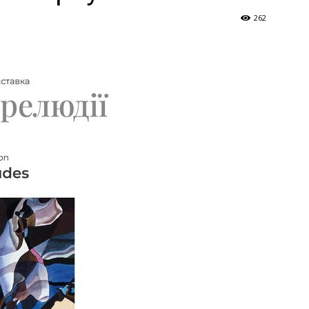
Україна
262
–
Літукраїна