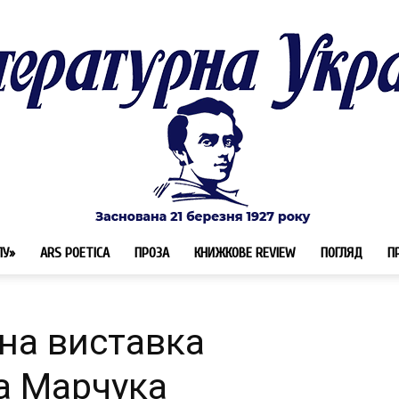
ЛУ»
ARS POETICA
ПРОЗА
КНИЖКОВЕ REVIEW
ПОГЛЯД
П
Літературна
ьна виставка
а Марчука