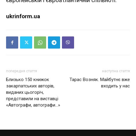
європейській і євроатлантичній спільноті.
ukrinform.ua
попередня стаття
наступна стаття
Близько 150 книжок
Тарас Возняк. Майбутнє вже
закарпатських авторів,
входить у нас
виданих цьогоріч,
представили на виставці
«Автографи, автографи…»