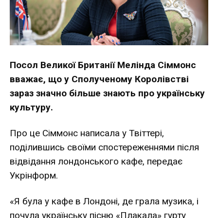
Посол Великої Британії Мелінда Сіммонс
вважає, що у Сполученому Королівстві
зараз значно більше знають про українську
культуру.
Про це Сіммонс написала у
Твіттері
,
поділившись своїми спостереженнями після
відвідання лондонського кафе, передає
Укрінформ.
«Я була у кафе в Лондоні, де грала музика, і
почула українську пісню «Плакала» гурту