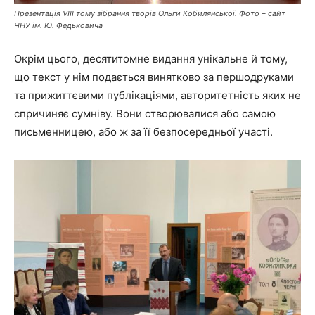
Презентація VIII тому зібрання творів Ольги Кобилянської. Фото – сайт
ЧНУ ім. Ю. Федьковича
Окрім цього, десятитомне видання унікальне й тому,
що текст у нім подається винятково за першодруками
та прижиттєвими публікаціями, авторитетність яких не
спричиняє сумніву. Вони створювалися або самою
письменницею, або ж за її безпосередньої участі.