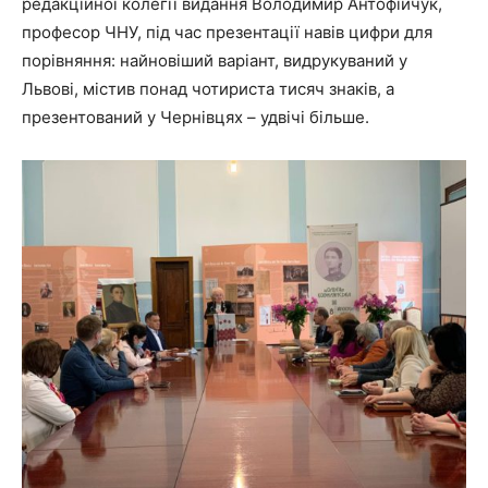
редакційної колегії видання Володимир Антофійчук,
професор ЧНУ, під час презентації навів цифри для
порівняння: найновіший варіант, видрукуваний у
Львові, містив понад чотириста тисяч знаків, а
презентований у Чернівцях – удвічі більше.