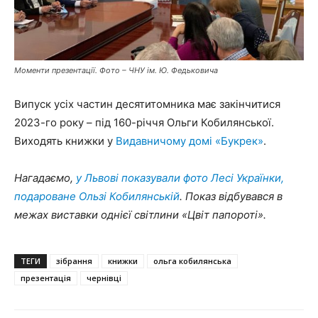
Моменти презентації. Фото – ЧНУ ім. Ю. Федьковича
Випуск усіх частин десятитомника має закінчитися
2023-го року – під 160-річчя Ольги Кобилянської.
Виходять книжки у
Видавничому домі «Букрек»
.
Нагадаємо,
у Львові показували фото Лесі Українки,
подароване Ользі Кобилянській
. Показ відбувався в
межах виставки однієї світлини «Цвіт папороті».
ТЕГИ
зібрання
книжки
ольга кобилянська
презентація
чернівці