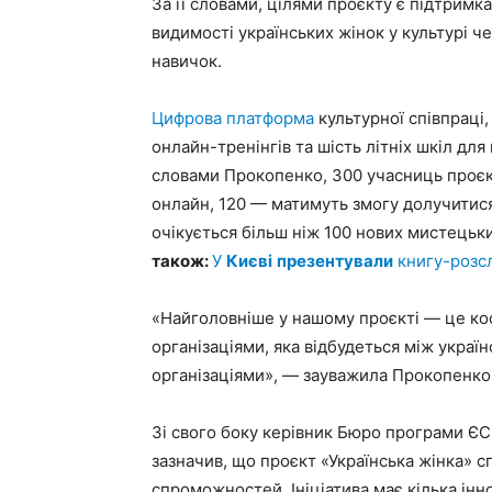
За її словами, цілями проєкту є підтримк
видимості українських жінок у культурі 
навичок.
Цифрова платформа
культурної співпраці
онлайн-тренінгів та шість літніх шкіл для
словами Прокопенко, 300 учасниць проєк
онлайн, 120 — матимуть змогу долучитися 
очікується більш ніж 100 нових мистецьк
також:
У
Києві
презентували
книгу-розсл
«Найголовніше у нашому проєкті — це ко
організаціями, яка відбудеться між укр
організаціями», — зауважила Прокопенко
Зі свого боку керівник Бюро програми ЄС
зазначив, що проєкт «Українська жінка» 
спроможностей. Ініціатива має кілька інн