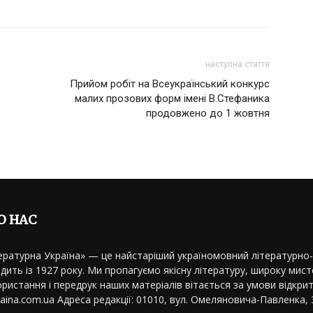
наступна стаття
Прийом робіт на Всеукраїнський конкурс
малих прозових форм імені В.Стефаника
продовжено до 1 жовтня
О НАС
ературна Україна» — це найстаріший україномовний літературно
дить із 1927 року. Ми пропагуємо якісну літературу, широку мисте
ристання і передрук наших матеріалів вітається за умови відкрит
kraina.com.ua Адреса редакції: 01010, вул. Омеляновича-Павленка, 3