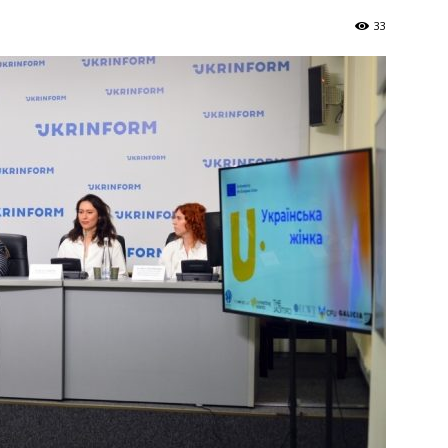
Україна
33
–
Літукраїна