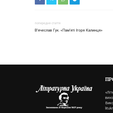
попередня стаття
В’ячеслав Гук. «Пам’яті Ігоря Калинця»
ПР
«Літ
вихо
Вико
litu