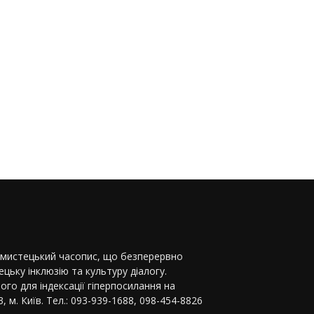
-мистецький часопис, що безперервно
цьку інклюзію та культуру діалогу.
ого для індексації гіперпосилання на
, м. Київ. Тел.: 093-939-1688, 098-454-8826