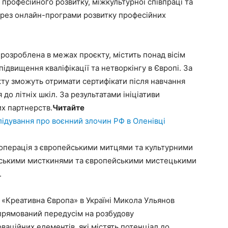
а професійного розвитку, міжкультурної співпраці та
через онлайн-програми розвитку професійних
, розроблена в межах проєкту, містить понад вісім
 підвищення кваліфікації та нетворкінгу в Європі. За
ту зможуть отримати сертифікати після навчання
до літніх шкіл. За результатами ініціативи
их партнерств.
Читайте
ідування про воєнний злочин РФ в Оленівці
операція з європейськими митцями та культурними
аїнськими мисткинями та європейськими мистецькими
.
 «Креативна Європа» в Україні Микола Ульянов
спрямований передусім на розбудову
оваційних елементів, які містять потенціал до