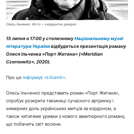
Олесь Ільченко. Фото – з відкритих джерел
15 липня о 17:00 у столичному
Національному музеї
літератури України
відбудеться презентація роману
Олеся Ільченка «Порт Житана» («Meridian
Czernowitz», 2020).
Про це
інформує «Litcentr»
.
Олесь Ільченко представить роман «Порт Житана»,
спробує розкрити таємниці сучасного артринку і
химерних доль українських митців за кордоном, а
також читатиме уривки з нового авантюрного роману,
що побачить світ восени.