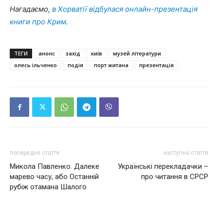
Нагадаємо,
в Хорватії відбулася онлайн-презентація
книги про Крим
.
ТЕГИ
анонс
захід
київ
музей літератури
олесь ільченко
подія
порт житана
презентація
попередня стаття
наступна стаття
Микола Павленко. Далеке
Українські перекладачки –
марево часу, або Останній
про читання в СРСР
рубіж отамана Шалого