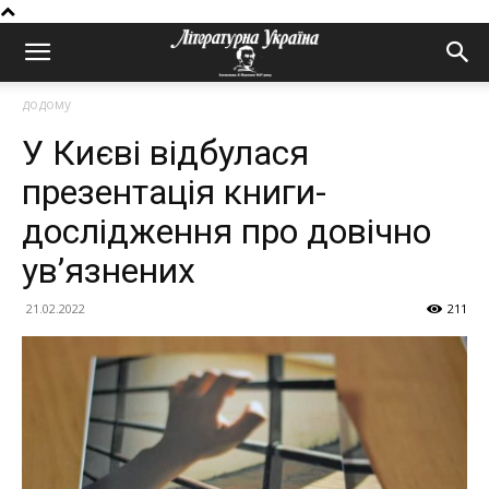
додому
У Києві відбулася
презентація книги-
дослідження про довічно
ув’язнених
21.02.2022
211