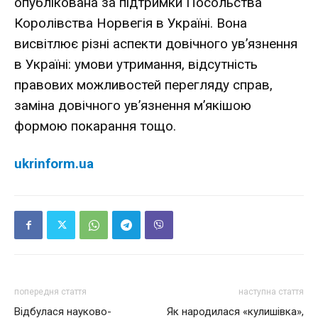
опублікована за підтримки Посольства
Королівства Норвегія в Україні. Вона
висвітлює різні аспекти довічного ув’язнення
в Україні: умови утримання, відсутність
правових можливостей перегляду справ,
заміна довічного ув’язнення м’якішою
формою покарання тощо.
ukrinform.ua
попередня стаття
наступна стаття
Відбулася науково-
Як народилася «кулишівка»,