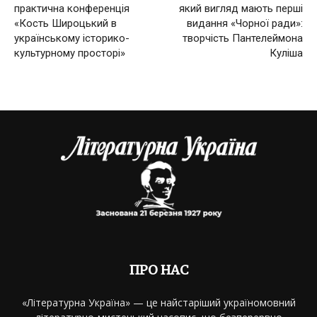
практична конференція
який вигляд мають перші
«Кость Широцький в
видання «Чорної ради»:
українському історико-
творчість Пантелеймона
культурному просторі»
Куліша
ПРО НАС
«Літературна Україна» — це найстаріший україномовний