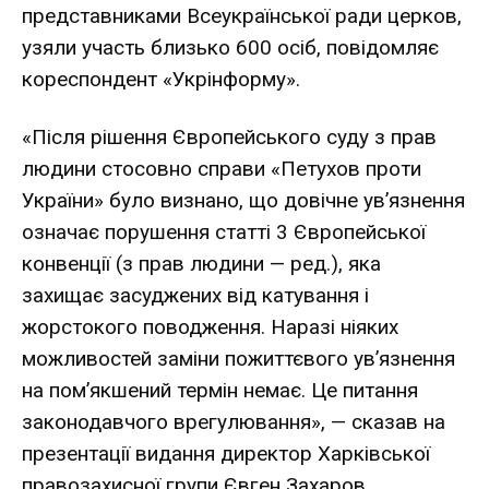
представниками Всеукраїнської ради церков,
узяли участь близько 600 осіб, повідомляє
кореспондент «Укрінформу».
«Після рішення
Європейського суду з прав
людини
стосовно справи «Петухов проти
України» було визнано, що довічне ув’язнення
означає порушення статті 3 Європейської
конвенції (з прав людини — ред.), яка
захищає засуджених від катування і
жорстокого поводження. Наразі ніяких
можливостей заміни пожиттєвого ув’язнення
на пом’якшений термін немає. Це питання
законодавчого врегулювання», — сказав на
презентації видання директор Харківської
правозахисної групи Євген Захаров.