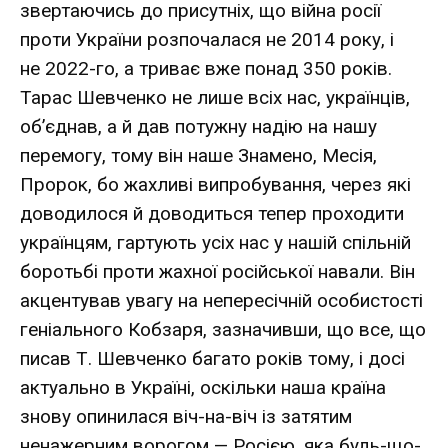
звертаючись до присутніх, що війна росії
проти України розпочалася не 2014 року, і
не 2022-го, а триває вже понад 350 років.
Тарас Шевченко не лише всіх нас, українців,
об’єднав, а й дав потужну надію на нашу
перемогу, тому він наше Знамено, Месія,
Пророк, бо жахливі випробування, через які
доводилося й доводиться тепер проходити
українцям, гартують усіх нас у нашій спільній
боротьбі проти жахної російської навали. Він
акцентував увагу на непересічній особистості
геніального Кобзаря, зазначивши, що все, що
писав Т. Шевченко багато років тому, і досі
актуально в Україні, оскільки наша країна
знову опинилася віч-на-віч із затятим
ненажерним ворогом — Росією, яка будь-що-