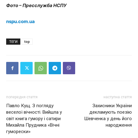
Фото – Пресслужба НСПУ
nspu.com.ua
ТЕГИ
top
попередня стаття
наступна стаття
Павло Кущ. З погляду
Захисники України
веселої вічності. Вийшла у
декламують поезію
світ книга гумору і сатири
Шевченка у день його
Михайла Прудника «Вічні
народження
гуморески»