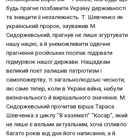
будь прагне позбавити Україну державності
та знищити її незалежність. Т. Шевченко як
український пророк, зауважив М.
Сидоржевський, прагнув не лише згуртувати
нашу націю, а й унеможливити одвічне
прагнення російських посіпак підірвати
підмурівок нашої держави. Нащадкам
великий поет залишив патріотизм і
самопожертву, ті загальнолюдські чесноти,
які саме тепер, коли в Україні війна, набули
визначального й вирішального значення. М.
Сидоржевський прочитав вірша Тараса
Шевченка з циклу “В казематі” “Косар”, який
не лише є вельми актуальним, хоча спливло
багато років від дня його написання, а й