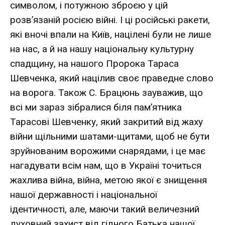
символом, і потужною зброєю у цій
розв’язаній росією війні. І ці російські ракети,
які вночі впали на Київ, націлені були не лише
на нас, а й на нашу національну культурну
спадщину, на нашого Пророка Тараса
Шевченка, який націлив своє праведне слово
на ворога. Також С. Брацюнь зауважив, що
всі ми зараз зібралися біля пам’ятника
Тарасові Шевченку, який закритий від жаху
війни щільними шатами-щитами, щоб не бути
зруйнованим ворожими снарядами, і це має
нагадувати всім нам, що в Україні точиться
жахлива війна, війна, метою якої є знищення
нашої державності і національної
ідентичності, але, маючи такий величезний
духовний захист від гідного Батька нашої