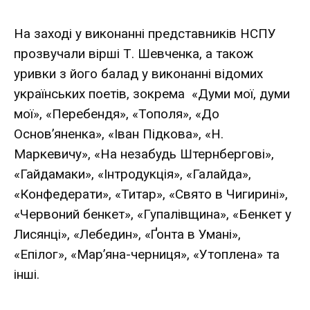
На заході у виконанні представників НСПУ
прозвучали вірші Т. Шевченка, а також
уривки з його балад у виконанні відомих
українських поетів, зокрема «Думи мої, думи
мої», «Перебендя», «Тополя», «До
Основ’яненка», «Іван Підкова», «Н.
Маркевичу», «На незабудь Штернбергові»,
«Гайдамаки», «Інтродукція», «Галайда»,
«Конфедерати», «Титар», «Свято в Чигирині»,
«Червоний бенкет», «Гупалівщина», «Бенкет у
Лисянці», «Лебедин», «Ґонта в Умані»,
«Епілог», «Мар’яна-черниця», «Утоплена» та
інші.