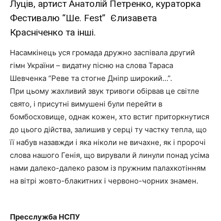
Луців, артист Анатолій Петренко, кураторка
Фестивалю “Ше. Fest” Єлизавета
Красніченко та інші.
Насамкінець уся громада дружно заспівала другий
гімн України – видатну пісню на слова Тараса
Шевченка “Реве та стогне Дніпр широкий…”.
При цьому жахливий звук тривоги обірвав це світле
свято, і присутні вимушені були перейти в
бомбосховище, однак кожен, хто встиг приторкнутися
до цього дійства, залишив у серці ту частку тепла, що
її набув назавжди і яка ніколи не вичахне, як і пророчі
слова нашого Генія, що вирували й линули понад усіма
нами далеко-далеко разом із пружним палахкотінням
на вітрі жовто-блакитних і червоно-чорних знамен.
Пресслужба НСПУ