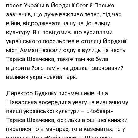
посол України в Йорданії Сергій Пасько
зазначив, що дуже важливо тепер, під час
війни, відроджувати нашу національну
культуру. Він повідомив, що зусиллями
українського посольства в столиці Йорданії
місті Амман назвали одну з вулиць на честь
Тараса Шевченка, також там же була
відкрита його пам’ятна дошка і заснований
великий український парк.
Директор Будинку письменників Ніна
Шаварська зосередила увагу на визначному
явищі української культури – «Кобзарі»
Тараса Шевченка, оскільки вірші цієї книжки
писалися то в мандрах, то в казематах, то у
вигнанні. Над «Кобзарем» Т. Шевченко