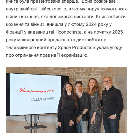
книга була презентована вперше. Вона розкриває
внутрішній світ військового, в якому поруч існують жах
війни і кохання, яке допомагає вистояти. Книга «Листи
кохання та війни» вийшла у лютому 2024 року у
Франції у видавництві l’Iconoclaste, а на початку 2025
року міжнародний продакшн та дистриб’ютор
телевізійного контенту Space Production уклав угоду
про отримання прав на її екранізацію.