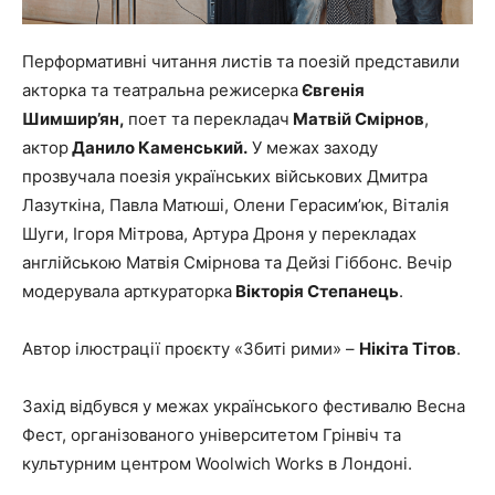
Перформативні читання листів та поезій представили
акторка та театральна режисерка
Євгенія
Шимшир’ян,
поет та перекладач
Матвій Смірнов
,
актор
Данило Каменський.
У межах заходу
прозвучала поезія українських військових Дмитра
Лазуткіна, Павла Матюші, Олени Герасим’юк, Віталія
Шуги, Ігоря Мітрова, Артура Дроня у перекладах
англійською Матвія Смірнова та Дейзі Гіббонс. Вечір
модерувала арткураторка
Вікторія Степанець
.
Автор ілюстрації проєкту «Збиті рими» –
Нікіта Тітов
.
Захід відбувся у межах українського фестивалю Весна
Фест, організованого університетом Грінвіч та
культурним центром Woolwich Works в Лондоні.