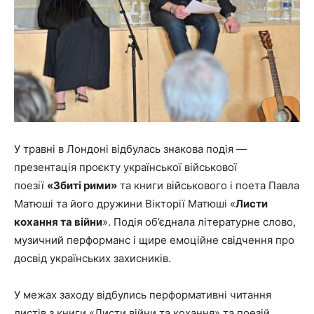
У травні в Лондоні відбулась знакова подія —
презентація проєкту української військової
поезії
«Збиті рими»
та книги військового і поета Павла
Матюші та його дружини Вікторії Матюші «
Листи
кохання та війни
». Подія об’єднала літературне слово,
музичний перформанс і щире емоційне свідчення про
досвід українських захисників.
У межах заходу відбулись перформативні читання
листів з книги «Листи війни та кохання» та поезій