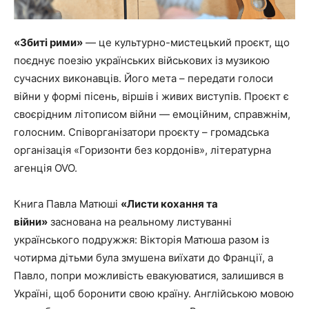
«Збиті рими»
— це культурно-мистецький проєкт, що
поєднує поезію українських військових із музикою
сучасних виконавців. Його мета – передати голоси
війни у формі пісень, віршів і живих виступів. Проєкт є
своєрідним літописом війни — емоційним, справжнім,
голосним. Співорганізатори проєкту – громадська
організація «Горизонти без кордонів», літературна
агенція OVO.
Книга Павла Матюші
«Листи кохання та
війни»
заснована на реальному листуванні
українського подружжя: Вікторія Матюша разом із
чотирма дітьми була змушена виїхати до Франції, а
Павло, попри можливість евакуюватися, залишився в
Україні, щоб боронити свою країну. Англійською мовою