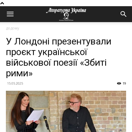
додому
У Лондоні презентували
проєкт української
військової поезії «Збиті
рими»
15.05.2025
19