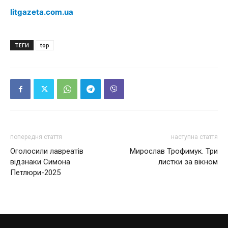
litgazeta.com.ua
ТЕГИ
top
попередня стаття
наступна стаття
Оголосили лавреатів
Мирослав Трофимук. Три
відзнаки Симона
листки за вікном
Петлюри-2025