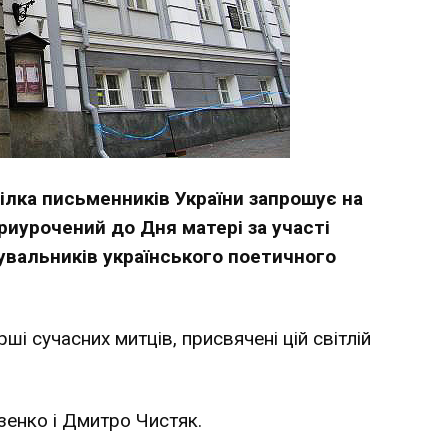
пілка письменників України запрошує на
риурочений до Дня матері за участі
нувальників українського поетичного
ші сучасних митців, присвячені цій світлій
енко і Дмитро Чистяк.