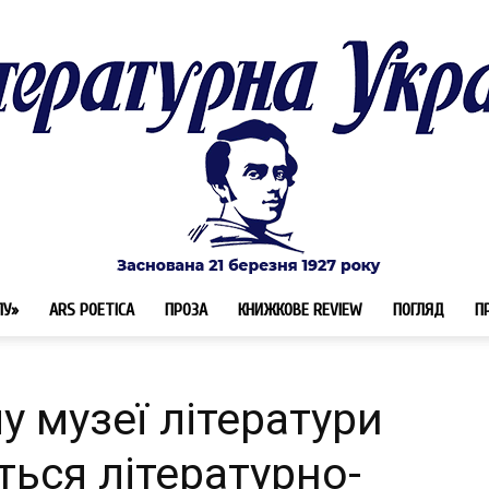
ЛУ»
ARS POETICA
ПРОЗА
КНИЖКОВЕ REVIEW
ПОГЛЯД
П
Літературна
 музеї літератури
ться літературно-