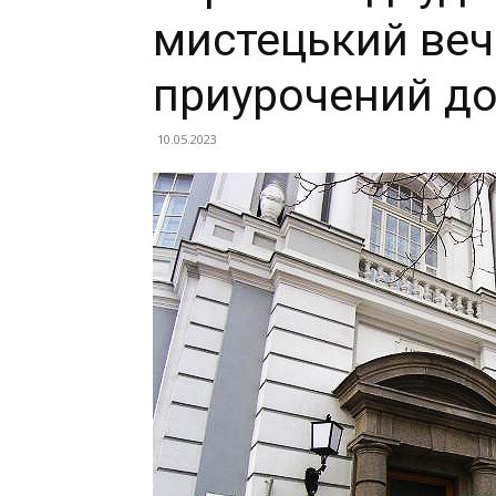
мистецький веч
приурочений до
10.05.2023