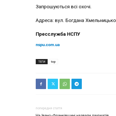
Запрошуються всі охочі.
Адреса: вул. Богдана Хмельницького
Пресслужба НСПУ
nspu.com.ua
ТЕГИ
top
попередня стаття
На Івано-Франківщині назвали лауреатів