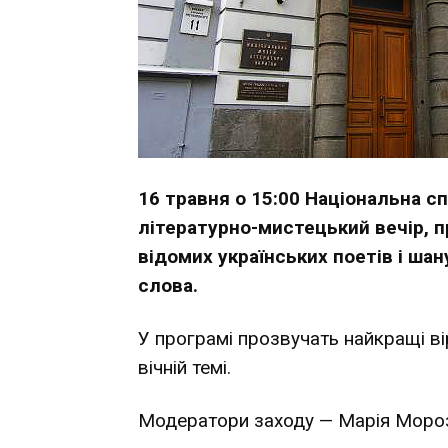
16 травня о 15:00 Національна с
літературно-мистецький вечір, п
відомих українських поетів і ша
слова.
У програмі прозвучать найкращі вір
вічній темі.
Модератори заходу — Марія Мороз