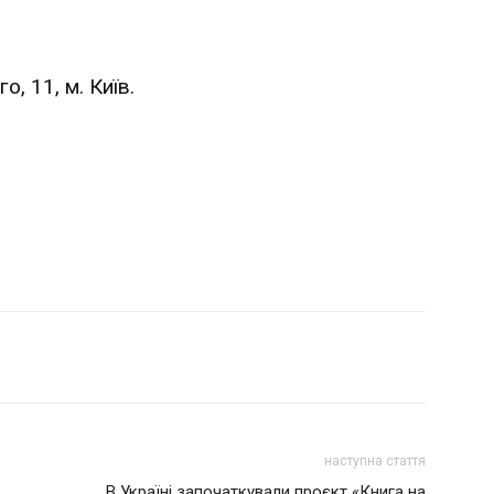
, 11, м. Київ.
наступна стаття
В Україні започаткували проєкт «Книга на