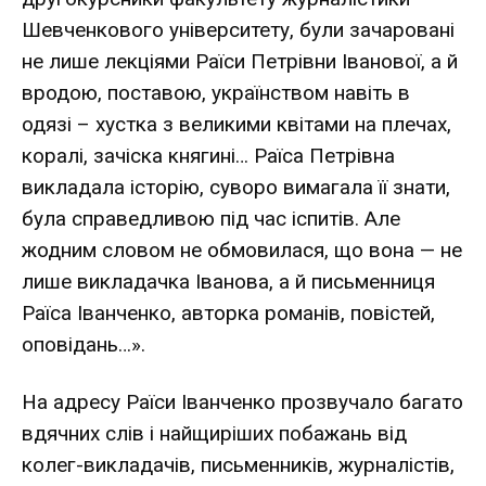
Шевченкового університету, були зачаровані
не лише лекціями Раїси Петрівни Іванової, а й
вродою, поставою, українством навіть в
одязі – хустка з великими квітами на плечах,
коралі, зачіска княгині… Раїса Петрівна
викладала історію, суворо вимагала її знати,
була справедливою під час іспитів. Але
жодним словом не обмовилася, що вона — не
лише викладачка Іванова, а й письменниця
Раїса Іванченко, авторка романів, повістей,
оповідань…».
На адресу Раїси Іванченко прозвучало багато
вдячних слів і найщиріших побажань від
колег-викладачів, письменників, журналістів,