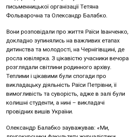
письменницької організації
Тетяна
Фольварочна
та Олександр Балабко.
Вони розповідали про життя Раїси Іванченко,
докладно зупинялись на важливих етапах
дитинства та молодості, на Чернігівщині, де
росла ювілярка. З цікавістю учасники вечора
розглядали світлини родинного архіву.
Теплими і цікавими були спогади про
викладацьку діяльність Раїси Петрівни, її
вимогливість та суворість, адже в залі були
колишні студенти, а нині – викладачі
провідних вишів України.
Олександр Балабко
зауважував: «Ми,
другокурсники факультету журналістики