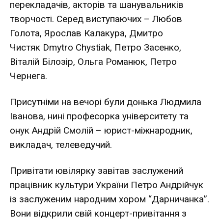
перекладачів, акторів та шанувальників
творчості. Серед виступаючих –
Любов
Голота
, Ярослав Калакура, Дмитро
Чистяк
Dmytro Chystiak
, Петро Засенко,
Віталій Білозір, Ольга Романюк, Петро
Чернега.
Присутніми на вечорі були донька Людмила
Іванова, нині професорка університету та
онук Андрій Смолій – юрист-міжнародник,
викладач, телеведучий.
Привітати ювілярку завітав заслужений
працівник культури України Петро Андрійчук
із заслуженим народним хором “Дарничанка”.
Вони відкрили свій концерт-привітання з