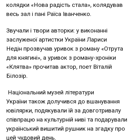
колядки «Нова радість стала», колядував
весь зал і пані Раїса Іванченко.
Звучали і твори авторки: у виконанні
заслуженої артистки України
Лариси
Недін
прозвучав уривок з роману «Отрута
для княгині», а уривок з роману-хроніки
«Клятва» прочитав актор, поет Віталій
Білозір.
Національний музей літератури
України
також долучився до вшанування
ювілярки, подякували їй за довготривалу
співпрацю на культурній ниві та подарували
український вишитий рушник на згадку про
цей чудовий день.