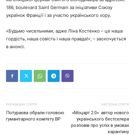
186, boulevard Saint Germain за ініціативи Союзу
українок Франції і за участю українського хору.
«Будьмо чисельними, адже Ліна Костенко – це наша
гордість, наша совість і наша правда!», – заохочується
в анонсі.
попередня стаття
наступна стаття
Потураєва обрали головою
«Моцарт 2.0»: автор нового
гуманітарного комітету ВР
українського бестселера
розповів про успіх в умовах
карантину