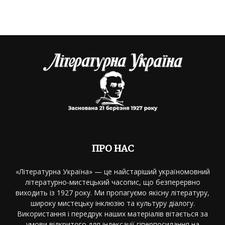
ПРО НАС
«Літературна Україна» — це найстаріший україномовний
літературно-мистецький часопис, що безперервно
виходить із 1927 року. Ми пропагуємо якісну літературу,
широку мистецьку інклюзію та культуру діалогу.
Використання і передрук наших матеріалів вітається за
умови відкритого для індексації гіперпосилання на