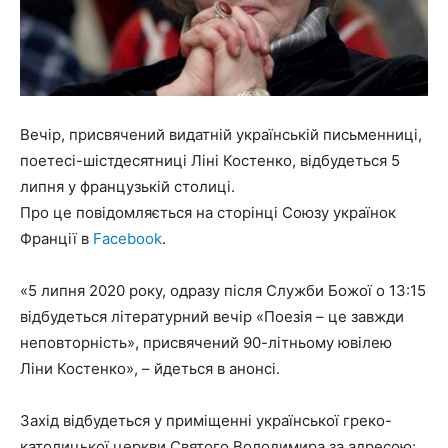
Вечір, присвячений видатній українській письменниці,
поетесі-шістдесятниці Ліні Костенко, відбудеться 5
липня у французькій столиці.
Про це повідомляється на сторінці Союзу українок
Франції в
Facebook
.
«5 липня 2020 року, одразу після Служби Божої о 13:15
відбудеться літературний вечір «Поезія – це завжди
неповторність», присвячений 90-літньому ювілею
Ліни Костенко», – йдеться в анонсі.
Захід відбудеться у приміщенні української греко-
католицької церкви Святого Володимира за адресою: