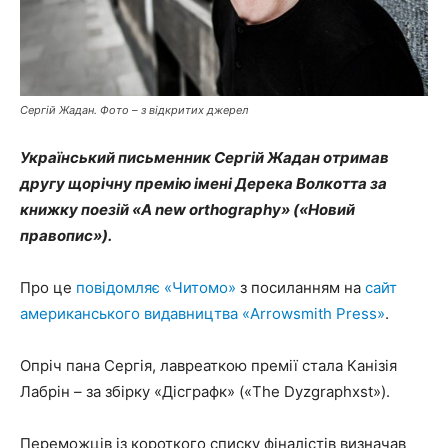
Сергій Жадан. Фото – з відкритих джерел
Український письменник Сергій Жадан отримав
другу щорічну премію імені Дерека Волкотта за
книжку поезій «A new orthography» («Новий
правопис»).
Про це
повідомляє «Читомо»
з посиланням на
сайт
американського видавництва «Arrowsmith Press»
.
Опріч пана Сергія, лавреаткою премії стала Канізія
Лабрін – за збірку «Дісграфк» («The Dyzgraphxst»).
Переможців із короткого списку фіналістів визначав