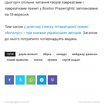
Цьогоріч спільне читання творів лавреатами і
лавреатками премії у Boston Playwrights’ заплановане
на 19 вересня.
Тим часом
у довгому списку літературної премії
«Ангелус» – три книжки українських авторів
. Загалом
до нього потрапило чотирнадцять видань.
ТЕГИ
дерек волкотт
збірка
конкурс
мейджор джексон
новий правопис
поезія
премія
сергій жадан
попередня стаття
наступна стаття