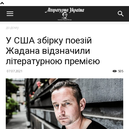
додому
У США збірку поезій
Жадана відзначили
літературною премією
07.07.2021
505