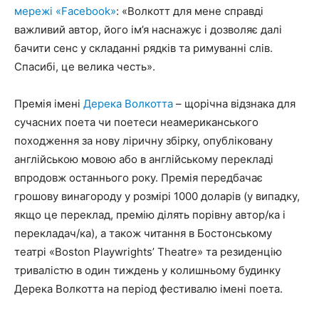
мережі «Facebook»
: «Волкотт для мене справді
важливий автор, його ім’я наснажує і дозволяє далі
бачити сенс у складанні рядків та римуванні слів.
Спасибі, це велика честь».
Премія імені
Дерека Волкотта
– щорічна відзнака для
сучасних поета чи поетеси неамериканського
походження за нову ліричну збірку, опубліковану
англійською мовою або в англійському перекладі
впродовж останнього року. Премія передбачає
грошову винагороду у розмірі 1000 доларів (у випадку,
якщо це переклад, премію ділять порівну автор/ка і
перекладач/ка), а також читання в Бостонському
театрі «Boston Playwrights’ Theatre» та резиденцію
тривалістю в один тиждень у колишньому будинку
Дерека Волкотта на період фестивалю імені поета.