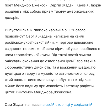
поет Мейджор Джексон. Сергій Жадан і Канізія Лабрін
розділять між собою приз у тисячу американських
доларів.
«Спустошливі й глибоко чарівні вірші “Нового
правопису” Сергія Жадана, написані на хвилі
російсько-української війни, – чергове дивовижне
свідчення переможної сили ліричної уяви, особливо в
часи геополітичної кризи. Від такої поезії звикли
очікувати скочення до озлобленої іронії або втечі в
сюрреалістичну дійсність. Та я вражений щедрістю
душі цього твору та мужністю автономного голосу,
який наполегливо змальовує побут життя під час
війни: його видиму примхливість і затаєну радість», –
цитує «Читомо» Мейджора Джексона.
Сам Жадан написав
на своїй сторінці у соціальній