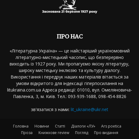
ПРО НАС
«Літературна Україна» — це найстаріший україномовний
літературно-мистецький часопис, що безперервно
виходить із 1927 року. Ми пропагуємо якісну літературу,
широку мистецьку інклюзію та культуру діалогу.
Використання і передрук наших матеріалів вітається за
умови відкритого для індексації гіперпосилання на
litukraina.com.ua Адреса редакції: 01010, вул. Омеляновича-
Павленка, 3, м. Київ. Тел.: 093-939-1688, 098-454-8826
зв'язатися з нами:
lit_ukraine@ukr.net
Головна
Новини
Статті
Діалоги «ЛУ»
Ars poetica
Проза
Книжкове review
Погляд
Про видання