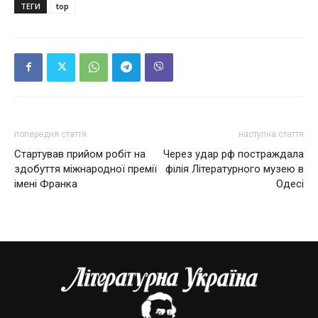
ТЕГИ
top
попередня стаття
наступна стаття
Стартував прийом робіт на
Через удар рф постраждала
здобуття міжнародної премії
філія Літературного музею в
імені Франка
Одесі