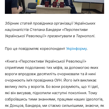
Збірник статей провідника організації Українських
націоналістів Степана Бандери «Перспективи
Української Революції» презентували в Тернополі.
Про це повідомляє кореспондент
Укрінформу
.
«Книга «Перспективи Української Революції»
сприятиме подоланню тих міфів, за допомогою яких
вороги впродовж десятиліть очорнювали та й нині
очорнюють ім’я провідника ОУН. Його ім’я викликає
велику лють у ворогів. Бо вони розуміють, що ті ідеї,
які він висував, підхопили наступні покоління. Тому
озброївшись тими знаннями, працями наших ідеологів,
як Донцов, Бандера, ми стаємо сильнішими, знаючи, як