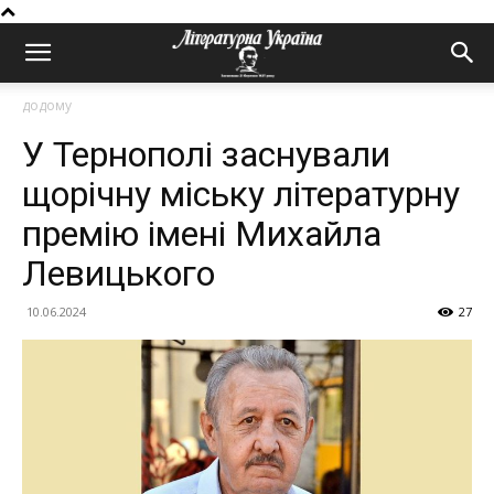
додому
У Тернополі заснували
щорічну міську літературну
премію імені Михайла
Левицького
10.06.2024
27