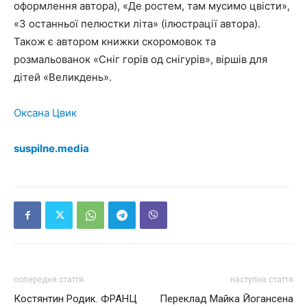
оформлення автора), «Де ростем, там мусимо цвісти»,
«З останньої пелюстки літа» (ілюстрації автора).
Також є автором книжки скоромовок та
розмальованок «Сніг горів од снігурів», віршів для
дітей «Великдень».
Оксана Цвик
suspilne.media
попередня стаття
наступна стаття
Костянтин Родик. ФРАНЦ
Переклад Майка Йогансена