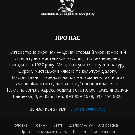
ПРО НАС
«Літературна Україна» — це найстаріший україномовний
літературно-мистецький часопис, що безперервно
виходить із 1927 року. Ми пропагуємо якісну літературу,
широку мистецьку інклюзію та культуру діалогу.
Використання і передрук наших матеріалів вітається за
умови відкритого для індексації гіперпосилання на
litukraina.com.ua Адреса редакції: 01010, вул. Омеляновича-
Павленка, 3, м. Київ. Тел.: 093-939-1688, 098-454-8826
зв'язатися з нами:
lit_ukraine@ukr.net
Головна
Новини
Статті
Діалоги «ЛУ»
Ars poetica
Проза
Книжкове review
Погляд
Про видання