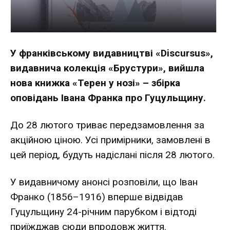
У франківському видавництві «Discursus»,
видавнича колекція «Брустури», вийшла
нова книжка «Терен у нозі» – збірка
оповідань Івана Франка про Гуцульщину.
До 28 лютого триває передзамовлення
за
акційною ціною
. Усі примірники, замовлені в
цей період, будуть надіслані після 28 лютого.
У видавничому анонсі розповіли, що Іван
Франко (1856–1916) вперше відвідав
Гуцульщину 24-річним парубком і відтоді
приїжджав сюди впродовж життя.