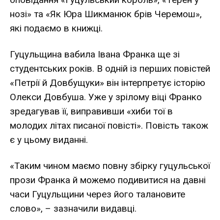
нозі» та «Як Юра Шикманюк брів Черемош»,
які подаємо в книжці.
Гуцульщина вабила Івана Франка ще зі
студентських років. В одній із перших повістей
«Петрії й Довбущуки» він інтерпретує історію
Олекси Довбуша. Уже у зрілому віці Франко
зредагував її, виправивши «хиби тої в
молодих літах писаної повісті». Повість також
є у цьому виданні.
«Таким чином маємо повну збірку гуцульської
прози Франка й можемо подивитися на давні
часи Гуцульщини через його талановите
слово», – зазначили видавці.