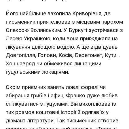
Його найбільше захопила Криворівня, де
письменник приятелював з місцевим парохом
Олексою Волянським. У Буркуті зустрічався з
Лесею Українкою, коли вона приїжджала на
лікування цілющою водою. А ще відвідував
Довгопілля, Голови, Косів, Берегомет, Кути…
Хоч навряд чи обмежився лише цими
гуцульськими локаціями.
Окрім приємних занять ловлі форелі чи
збирання грибів і афин, Франко дуже любив
спілкуватися з гуцулами. Він вихоплював із
тих розмов коштовні історії й одягав їх у
діамант літератури. Так письменник створив
оповідання «Гуцульський король», «Терен у