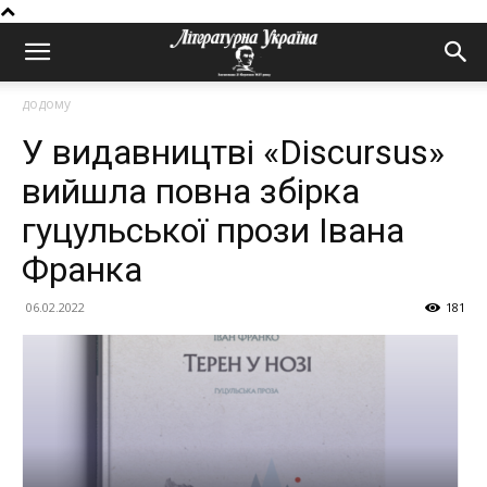
додому
У видавництві «Discursus»
вийшла повна збірка
гуцульської прози Івана
Франка
06.02.2022
181