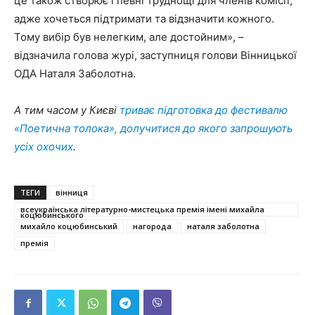
це також створює і певні труднощі для членів комісії,
адже хочеться підтримати та відзначити кожного.
Тому вибір був нелегким, але достойним», –
відзначила голова журі, заступниця голови Вінницької
ОДА Наталя Заболотна.
А тим часом у Києві
триває підготовка до фестивалю
«Поетична толока», долучитися до якого запрошують
усіх охочих
.
ТЕГИ
вінниця
всеукраїнська літературно-мистецька премія імені михайла
коцюбинського
михайло коцюбинський
нагорода
наталя заболотна
премія