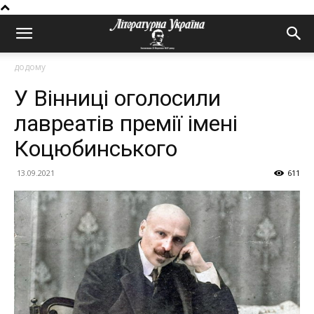
додому
У Вінниці оголосили
лавреатів премії імені
Коцюбинського
13.09.2021
611