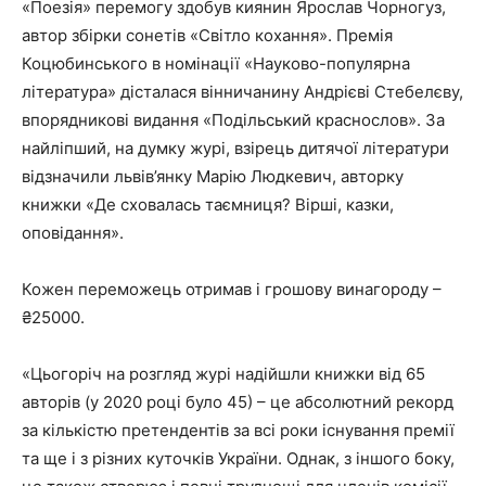
«Поезія» перемогу здобув киянин Ярослав Чорногуз,
автор збірки сонетів «Світло кохання». Премія
Коцюбинського в номінації «Науково-популярна
література» дісталася вінничанину Андрієві Стебелєву,
впорядникові видання «Подільський краснослов». За
найліпший, на думку журі, взірець дитячої літератури
відзначили львів’янку Марію Людкевич, авторку
книжки «Де сховалась таємниця? Вірші, казки,
оповідання».
Кожен переможець отримав і грошову винагороду –
₴25000.
«Цьогоріч на розгляд журі надійшли книжки від 65
авторів (у 2020 році було 45) – це абсолютний рекорд
за кількістю претендентів за всі роки існування премії
та ще і з різних куточків України. Однак, з іншого боку,