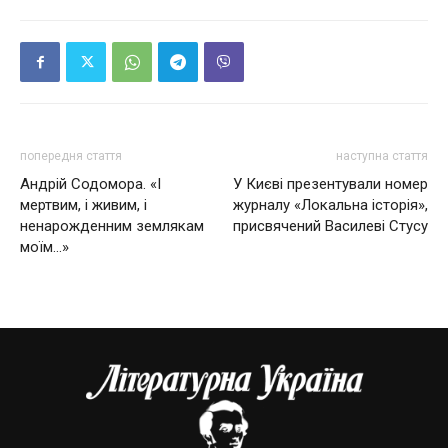
попередня стаття
наступна стаття
Андрій Содомора. «І
У Києві презентували номер
мертвим, і живим, і
журналу «Локальна історія»,
ненарожденним землякам
присвячений Василеві Стусу
моїм…»