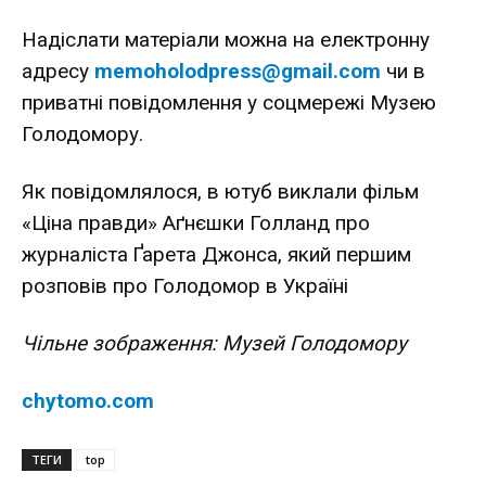
Надіслати матеріали можна на електронну
адресу
memoholodpress@gmail.com
чи в
приватні повідомлення у
соцмережі
Музею
Голодомору.
Як повідомлялося, в ютуб
виклали
фільм
«Ціна правди» Аґнєшки Голланд про
журналіста Ґарета Джонса, який першим
розповів про Голодомор в Україні
Чільне зображення: Музей Голодомору
chytomo.com
ТЕГИ
top