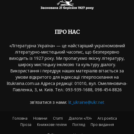
ПРО НАС
«Літературна Україна» — це найстаріший україномовний
літературно-мистецький часопис, що безперервно
виходить із 1927 року. Ми пропагуємо якісну літературу,
широку мистецьку інклюзію та культуру діалогу.
Використання і передрук наших матеріалів вітається за
умови відкритого для індексації гіперпосилання на
litukraina.com.ua Адреса редакції: 01010, вул. Омеляновича-
Павленка, 3, м. Київ. Тел.: 093-939-1688, 098-454-8826
зв'язатися з нами:
lit_ukraine@ukr.net
Головна
Новини
Статті
Діалоги «ЛУ»
Ars poetica
Проза
Книжкове review
Погляд
Про видання