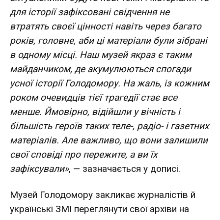
для історії зафіксовані свідчення не
втратять своєї цінності навіть через багато
років, головне, аби ці матеріали були зібрані
в одному місці. Наш музей якраз є таким
майданчиком, де акумулюються спогади
усної історії Голодомору. На жаль, із кожним
роком очевидців тієї трагедії стає все
менше. Ймовірно, відійшли у вічність і
більшість героїв таких теле-, радіо- і газетних
матеріалів. Але важливо, що вони залишили
свої сповіді про пережите, а ви їх
зафіксували»
, — зазначається у дописі.
Музей Голодомору закликає журналістів й
українські ЗМІ переглянути свої архіви на