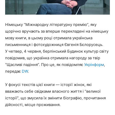
Німецьку “Міжнародну літературну премію”, яку
щорічно вручають за вперше перекладені на німецьку
мову книги, в цьому році отримала українська
письменниця і фотохудожниця Євгенія Бєлорусець.
У четвер, 4 червня, берлінський Будинок культур світу
повідомив, що українка отримала нагороду за твір
“Щасливі падіння”. Про це, як повідомляє
Укрінформ
,
передає
DW
.
У фокусі текстів цієї книги — історії жінок, які
вважають себе свідками власного життя і “великої
історії”, що змусила їх змінити біографію, прочитання
дійсності, місце проживання.