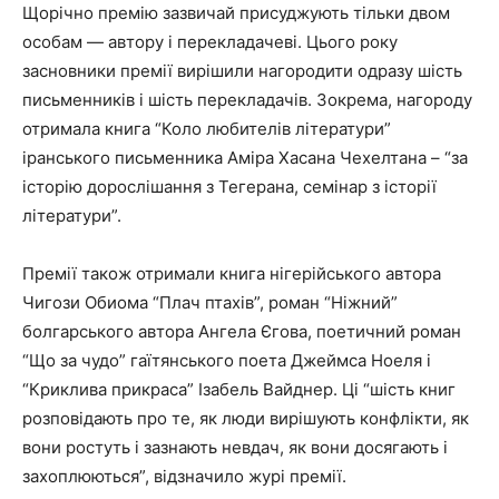
Щорічно премію зазвичай присуджують тільки двом
особам — автору і перекладачеві. Цього року
засновники премії вирішили нагородити одразу шість
письменників і шість перекладачів. Зокрема, нагороду
отримала книга “Коло любителів літератури”
іранського письменника Аміра Хасана Чехелтана – “за
історію дорослішання з Тегерана, семінар з історії
літератури”.
Премії також отримали книга нігерійського автора
Чигози Обиома “Плач птахів”, роман “Ніжний”
болгарського автора Ангела Єгова, поетичний роман
“Що за чудо” гаїтянського поета Джеймса Ноеля і
“Криклива прикраса” Ізабель Вайднер. Ці “шість книг
розповідають про те, як люди вирішують конфлікти, як
вони ростуть і зазнають невдач, як вони досягають і
захоплюються”, відзначило журі премії.