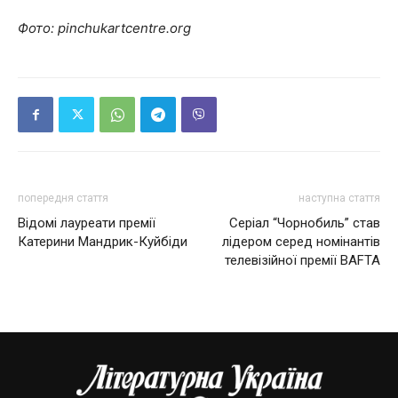
Фото: pinchukartcentre.org
попередня стаття
наступна стаття
Відомі лауреати премії
Серіал “Чорнобиль” став
Катерини Мандрик-Куйбіди
лідером серед номінантів
телевізійної премії BAFTA