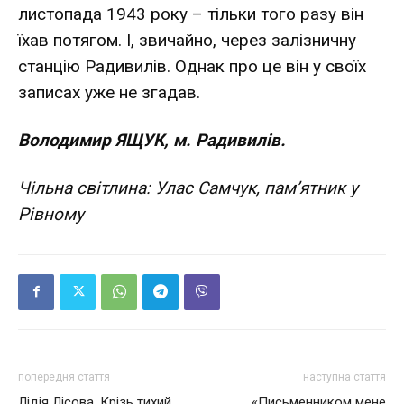
листопада 1943 року – тільки того разу він
їхав потягом. І, звичайно, через залізничну
станцію Радивилів. Однак про це він у своїх
записах уже не згадав.
Володимир ЯЩУК, м. Радивилів.
Чільна світлина: Улас Самчук, пам’ятник у
Рівному
попередня стаття
наступна стаття
Лідія Лісова. Крізь тихий
«Письменником мене