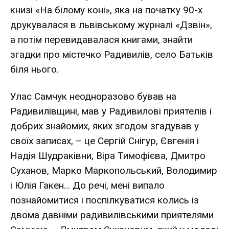
книзі «На білому коні», яка на початку 90-х
друкувалася в львівському журналі «Дзвін»,
а потім перевидавалася книгами, знайти
згадки про містечко Радивилів, село Батьків
біля нього.
Улас Самчук неодноразово бував на
Радивилівщині, мав у Радивилові приятелів і
добрих знайомих, яких згодом згадував у
своїх записах, – це Сергій Снігур, Євгенія і
Надія Шудраківни, Віра Тимофієва, Дмитро
Суханов, Марко Маркопольський, Володимир
і Юлія Гакен… До речі, мені випало
познайомитися і поспілкуватися колись із
двома давніми радивилівськими приятелями