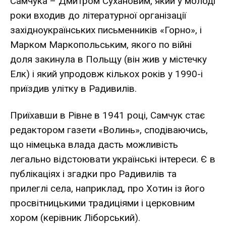
Самчука – Дмитром Сухановим, який у молоді
роки входив до літературної організації
західноукраїнських письменників «Горно», і
Марком Маркопольським, якого по війні
доля закинула в Польщу (він жив у містечку
Елк) і який упродовж кількох років у 1990-і
приїздив улітку в Радивилів.
Приїхавши в Рівне в 1941 році, Самчук стає
редактором газети «Волинь», сподіваючись,
що німецька влада дасть можливість
легально відстоювати українські інтереси. Є в
публікаціях і згадки про Радивилів та
прилеглі села, наприклад, про Хотин із його
просвітницькими традиціями і церковним
хором (керівник Ліборський).