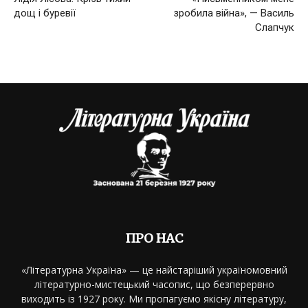
дощ і буревії
зробила війна», — Василь
Слапчук
ПРО НАС
«Літературна Україна» — це найстаріший україномовний
літературно-мистецький часопис, що безперервно
виходить із 1927 року. Ми пропагуємо якісну літературу,