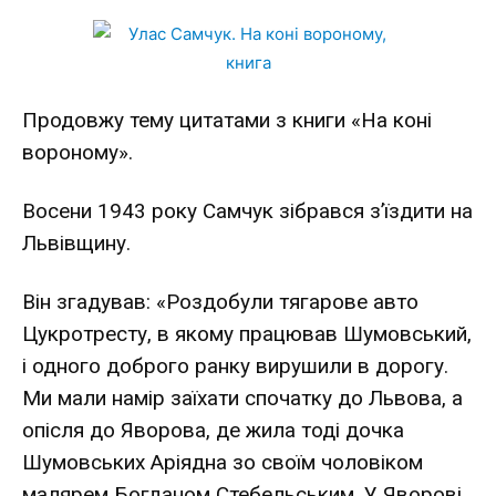
Продовжу тему цитатами з книги «На коні
вороному».
Восени 1943 року Самчук зібрався з’їздити на
Львівщину.
Він згадував: «Роздобули тягарове авто
Цукротресту, в якому працював Шумовський,
і одного доброго ранку вирушили в дорогу.
Ми мали намір заїхати спочатку до Львова, а
опісля до Яворова, де жила тоді дочка
Шумовських Аріядна зо своїм чоловіком
малярем Богданом Стебельським. У Яворові