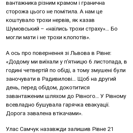
вантажника різним крамом і гранична
сторожа цього не помітила. А нам це
коштувало трохи нервів, як казав
Шумовський – «наїлись трохи страху»… Бо
могли мати і не трохи клопотів».
А ось про повернення зі Львова в Рівне:
«Додому ми виїхали у п’ятницю 6 листопада, в
годині четвертій по обіді, а тому змушені були
заночувати в Радивилові… Щоб на другий
день, перед обідом, докотитися
завантаженим шляхом до Рівного… У Рівному
всевладно бушувала гарячка евакуації.
Дорога завалена втікачами».
Улас Самчук назавжди залишив Рівне 21