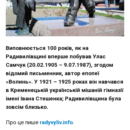
Виповнюється 100 років, як на
Радивилівщині вперше побував Улас
Самчук (20.02.1905 – 9.07.1987), згодом
відомий письменник, автор епопеї
«Волинь». У 1921 – 1925 роках він навчався
в Кременецькій українській мішаній гімназії
імені Івана Стешенка; Радивилівщина була
зовсім близько.
Про це пише
radyvyliv.info
.