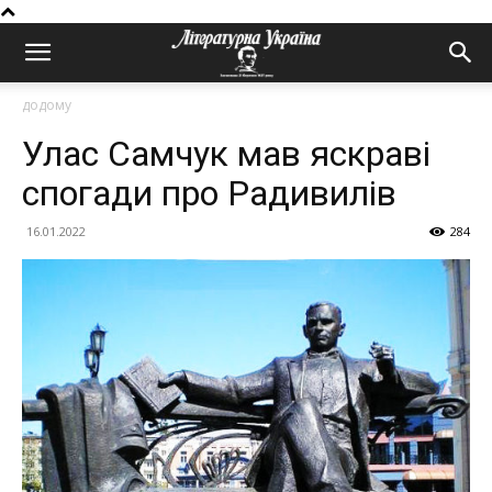
додому
Улас Самчук мав яскраві
спогади про Радивилів
16.01.2022
284