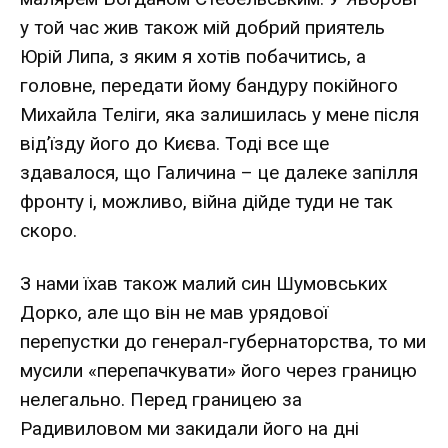
у той час жив також мій добрий приятель
Юрій Липа, з яким я хотів побачитись, а
головне, передати йому бандуру покійного
Михайла Теліги, яка залишилась у мене після
від’їзду його до Києва. Тоді все ще
здавалося, що Галичина – це далеке запілля
фронту і, можливо, війна дійде туди не так
скоро.
З нами їхав також малий син Шумовських
Дорко, але що він не мав урядової
перепустки до генерал-губернаторства, то ми
мусили «перепачкувати» його через границю
нелегально. Перед границею за
Радивиловом ми закидали його на дні