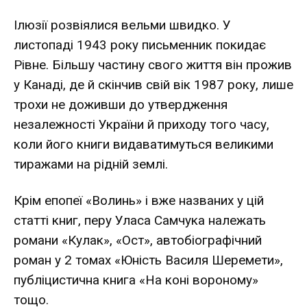
Ілюзії розвіялися вельми швидко. У
листопаді 1943 року письменник покидає
Рівне. Більшу частину свого життя він прожив
у Канаді, де й скінчив свій вік 1987 року, лише
трохи не доживши до утвердження
незалежності України й приходу того часу,
коли його книги видаватимуться великими
тиражами на рідній землі.
Крім епопеї «Волинь» і вже названих у цій
статті книг, перу Уласа Самчука належать
романи «Кулак», «Ост», автобіографічний
роман у 2 томах «Юність Василя Шеремети»,
публіцистична книга «На коні вороному»
тощо.