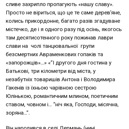
сливе захрипло пропагують «нашу славу».
Просто не віриться, що це те саме дерев’яне,
колись прикордонне, багато разів згадуване
містечко, де і я одного разу під осінь, якогось
там десятисотенного року пожинав лаври
слави на чолі танцювальної групи
безсмертних Авраменкових гопаків та
«запорожців»…» «”І другого дня гостина у
Батькові, три кілометри від міста, у
незабутніх товаришів Антона і Володимира
Гакенів із їхньою чарівною сестрою
Юлінькою, романтичним млином, поетичним
ставом, човном і… “ніч яка, Господи, місячна,
зоряна…”.
Він народився в селі Дермань (нині