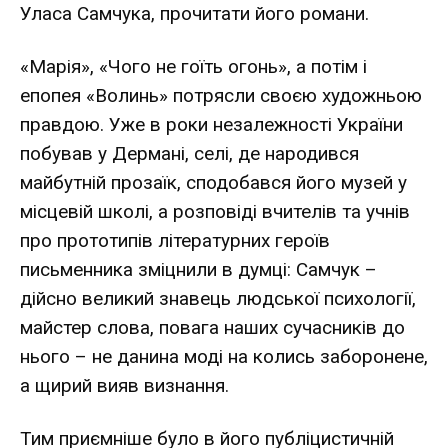
Уласа Самчука, прочитати його романи.
«Марія», «Чого не гоїть огонь», а потім і
епопея «Волинь» потрясли своєю художньою
правдою. Уже в роки незалежності України
побував у Дермані, селі, де народився
майбутній прозаїк, сподобався його музей у
місцевій школі, а розповіді вчителів та учнів
про прототипів літературних героїв
письменника зміцнили в думці: Самчук –
дійсно великий знавець людської психології,
майстер слова, повага наших сучасників до
нього – не данина моді на колись заборонене,
а щирий вияв визнання.
Тим приємніше було в його публіцистичній