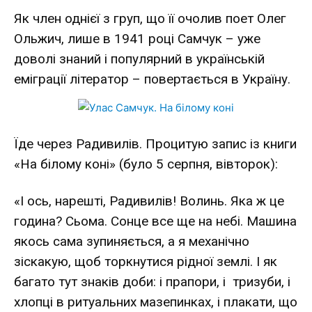
Як член однієї з груп, що її очолив поет Олег
Ольжич, лише в 1941 році Самчук – уже
доволі знаний і популярний в українській
еміграції літератор – повертається в Україну.
Їде через Радивилів. Процитую запис із книги
«На білому коні» (було 5 серпня, вівторок):
«І ось, нарешті, Радивилів! Волинь. Яка ж це
година? Сьома. Сонце все ще на небі. Машина
якось сама зупиняється, а я механічно
зіскакую, щоб торкнутися рідної землі. І як
багато тут знаків доби: і прапори, і тризуби, і
хлопці в ритуальних мазепинках, і плакати, що