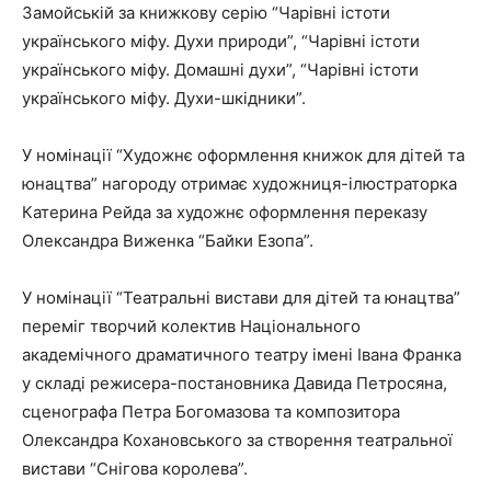
Замойській за книжкову серію “Чарівні істоти
українського міфу. Духи природи”, “Чарівні істоти
українського міфу. Домашні духи”, “Чарівні істоти
українського міфу. Духи-шкідники”.
У номінації “Художнє оформлення книжок для дітей та
юнацтва” нагороду отримає художниця-ілюстраторка
Катерина Рейда за художнє оформлення переказу
Олександра Виженка “Байки Езопа”.
У номінації “Театральні вистави для дітей та юнацтва”
переміг творчий колектив Національного
академічного драматичного театру імені Івана Франка
у складі режисера-постановника Давида Петросяна,
сценографа Петра Богомазова та композитора
Олександра Кохановського за створення театральної
вистави “Снігова королева”.