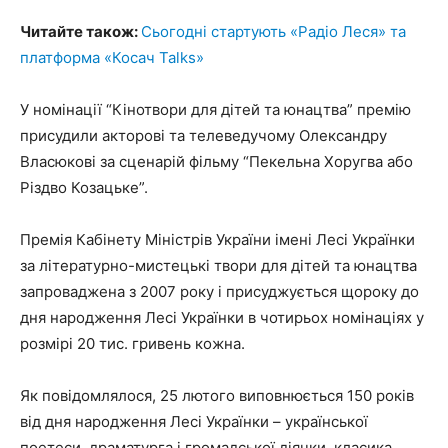
Читайте також:
Сьогодні стартують «Радіо Леся» та
платформа «Косач Talks»
У номінації “Кінотвори для дітей та юнацтва” премію
присудили акторові та телеведучому Олександру
Власюкові за сценарій фільму “Пекельна Хоругва або
Різдво Козацьке”.
Премія Кабінету Міністрів України імені Лесі Українки
за літературно-мистецькі твори для дітей та юнацтва
запроваджена з 2007 року і присуджується щороку до
дня народження Лесі Українки в чотирьох номінаціях у
розмірі 20 тис. гривень кожна.
Як повідомлялося, 25 лютого виповнюється 150 років
від дня народження Лесі Українки – української
поетеси, драматурга і громадської діячки, класика