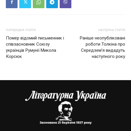
попередня стаття
наступна стаття
Помер відомий письменник і
Раніше неопубліковані
співзасновник Союзу
роботи Толкіна про
українців Румунії Микола
Середзем’я видадуть
Корсюк
наступного року