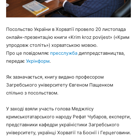
Посольство України в Хорватії провело 20 листопада
онлайн-презентацію книги «Krim kroz povijest» («Крим
упродовж століть») хорватською мовою.
Про це повідомляє
пресслужба
диппредставництва,
передає
Укрінформ
.
Як зазначається, книгу видано професором
Загребського університету Євгеном Пащенком
спільно з посольством.
У заході взяли участь голова Меджлісу
кримськотатарського народу Рефат Чубаров, експерти,
представники кафедри україністики Загребського
університету, українці Хорватії та Боснії і Герцеговини.