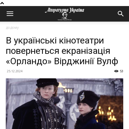
додому
В українські кінотеатри
повернеться екранізація
«Орландо» Вірджинії Вулф
25.12.2024
53