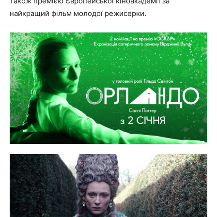
також премією Європейської кіноакадемії за
найкращий фільм молодої режисерки.