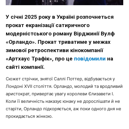
У січні 2025 року в Україні розпочнеться
прокат екранізації сатиричного
модерністського роману Вірджинії Вулф
«Орландо». Прокат триватиме у межах
зимової ретроспективи кінокомпанії
«Артхаус Трафік», про це
повідомили
на
сайті компанії.
Сюжет стрічки, знятої Саллі Поттер, відбувається у
Лондоні XVII століття. Орландо, молодий та вродливий
аристократ, привертає увагу королеви Єлизавети I.
Коли її величність наказує юнаку не дорослішати й не
старіти, Орландо підкоряється, аж поки одного дня не
прокидається жінкою.