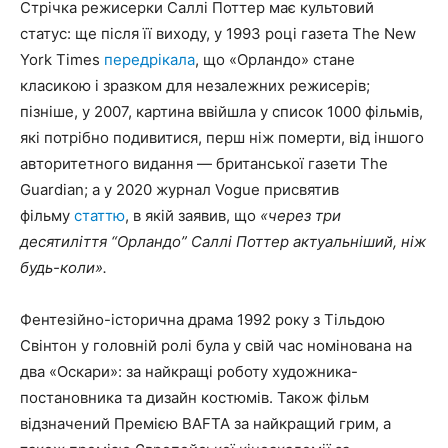
Стрічка режисерки Саллі Поттер має культовий
статус: ще після її виходу, у 1993 році газета The New
York Times
передрікала
, що «Орландо» стане
класикою і зразком для незалежних режисерів;
пізніше, у 2007, картина ввійшла у список 1000 фільмів,
які потрібно подивитися, перш ніж померти, від іншого
авторитетного видання — британської газети The
Guardian; а у 2020 журнал Vogue присвятив
фільму
статтю
, в якій заявив, що
«через три
десятиліття “Орландо” Саллі Поттер актуальніший, ніж
будь-коли».
Фентезійно-історична драма 1992 року з Тільдою
Свінтон у головній ролі була у свій час номінована на
два «Оскари»: за найкращі роботу художника-
постановника та дизайн костюмів. Також фільм
відзначений Премією BAFTA за найкращий грим, а