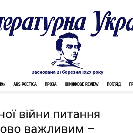
ЛУ»
ARS POETICA
ПРОЗА
КНИЖКОВЕ REVIEW
ПОГЛЯД
П
Літературна
ної війни питання
пово важливим –