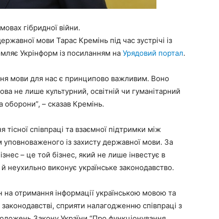
овах гібридної війни.
ержавної мови Тарас Кремінь під час зустрічі із
омляє Укрінформ із посиланням на
Урядовий портал
.
ання мови для нас є принципово важливим. Воно
мова не лише культурний, освітній чи гуманітарний
а оборони”, – сказав Кремінь.
 тісної співпраці та взаємної підтримки між
 уповноваженого із захисту державної мови. За
знес – це той бізнес, який не лише інвестує в
 а й неухильно виконує українське законодавство.
н на отримання інформації українською мовою та
 законодавстві, сприяти налагодженню співпраці з
положень Закону України “Про функціонування