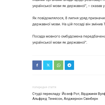
української мови як державної”, – сказав
Як повідомлялося, 8 липня уряд признач
державної мови. На цій посаді він змінив 
Посада мовного омбудсмена передбачена
української мови як державної”.
попередня стаття
Студії перекладу: Йозеф Рот, Вірджинія Вул
Альфред Теннісон, Алджернон Свінберн