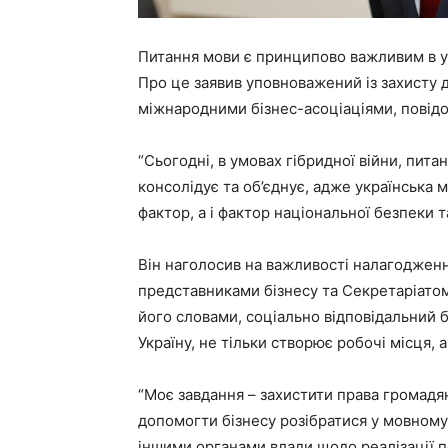
Питання мови є принципово важливим в ум
Про це заявив уповноважений із захисту д
міжнародними бізнес-асоціаціями, повід
“Сьогодні, в умовах гібридної війни, пит
консолідує та об’єднує, адже українська 
фактор, а і фактор національної безпеки т
Він наголосив на важливості налагодження
представниками бізнесу та Секретаріатом
його словами, соціально відповідальний бі
Україну, не тільки створює робочі місця,
“Моє завдання – захистити права громадя
допомогти бізнесу розібратися у мовному
іншими органами влади щодо реалізації 