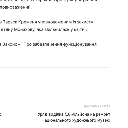
 уповноважений.
ив Тараса Кременя уповноваженим із захисту
Тетяну Монахову, яка звільнилась у квітні.
 Законом “Про забезпечення функціонування
наступна стаття
ф,
Уряд виділив 5,6 мільйона на ремонт
Національного художнього музею