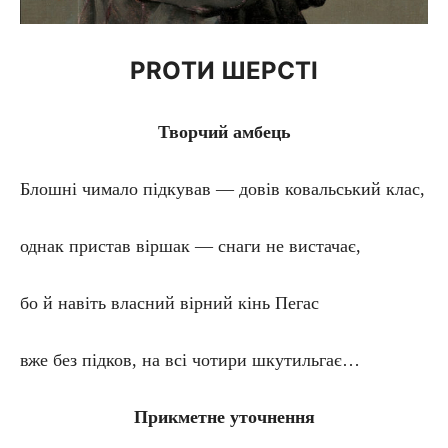
PRO
ТИ ШЕРСТІ
Творчий амбець
Блошні чимало підкував — довів ковальський клас,
однак пристав віршак — снаги не вистачає,
бо й навіть власний вірний кінь Пегас
вже без підков, на всі чотири шкутильгає…
Прикметне уточнення