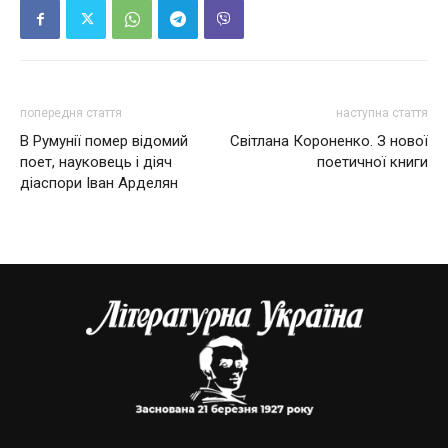
попередня стаття
наступна стаття
В Румунії помер відомий
Світлана Короненко. З нової
поет, науковець і діяч
поетичної книги
діаспори Іван Арделян