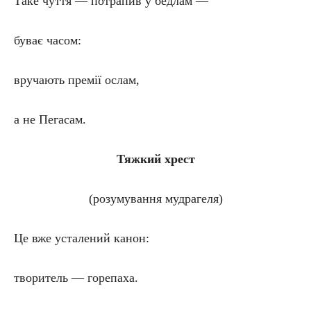
Таке чуття — потрапив у бедлам —
буває часом:
вручають премії ослам,
а не Пегасам.
Тяжкий хрест
(розумування мудрагеля)
Це вже усталений канон:
творитель — горепаха.