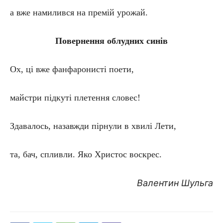
а вже намилився на премій урожай.
Повернення облудних синів
Ох, ці вже фанфаронисті поети,
майстри підкуті плетення словес!
Здавалось, назавжди пірнули в хвилі Лети,
та, бач, спливли. Яко Христос воскрес.
Валентин Шульга