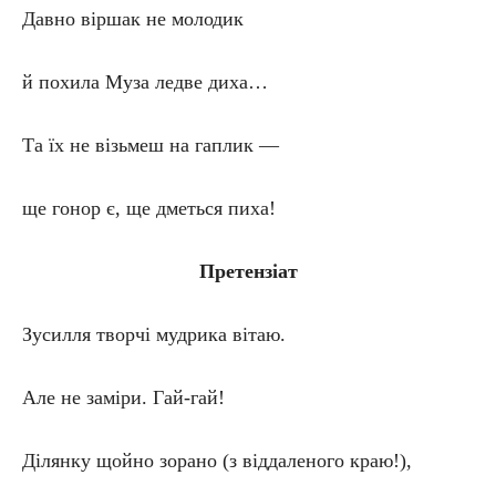
Давно віршак не молодик
й похила Муза ледве диха…
Та їх не візьмеш на гаплик —
ще гонор є, ще дметься пиха!
Претензіат
Зусилля творчі мудрика вітаю.
Але не заміри. Гай-гай!
Ділянку щойно зорано (з віддаленого краю!),