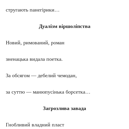
стругають панегірики…
Дуалізм віршоліпства
Новий, римований, роман
зненацька видала поетка.
За обсягом — дебелий чемодан,
за суттю — манюпусінька борсетка…
Загрозлива завада
Гнобливий владний пласт