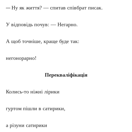
Ну як життя? — спитав співбрат писак.
—
У відповідь почув: — Негарно.
А щоб точніше, краще буде так:
негонорарно!
Перекваліфікація
Колись-то ніжні лірики
гуртом пішли в сатирики,
а різуни сатирики