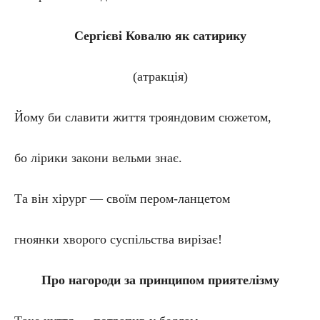
Сергієві Ковалю як сатирику
(атракція)
Йому би славити життя трояндовим сюжетом,
бо лірики закони вельми знає.
Та він хірург — своїм пером-ланцетом
гноянки хворого суспільства вирізає!
Про нагороди за принципом приятелізму