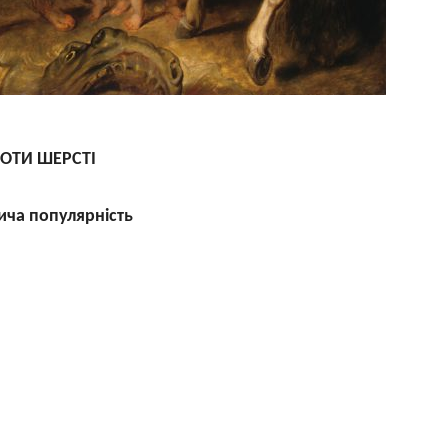
RO
ТИ ШЕРСТІ
ича популярність