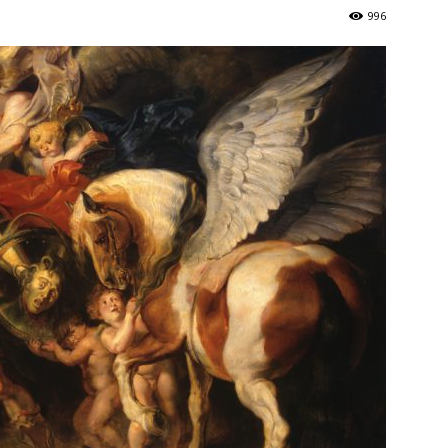
Україна
996
–
Літукраїна