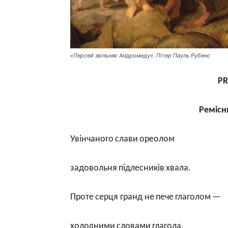
«Персей звільняє Андромеду». Пітер Пауль Рубенс
P
Ремісн
Увінчаного
слави
ореолом
задовольня
підлесників
хвала
.
Проте
серця
гранд
не
пече
глаголом
—
холодними
словами
глагола
.