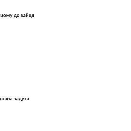
уцому до зайця
ховна задуха