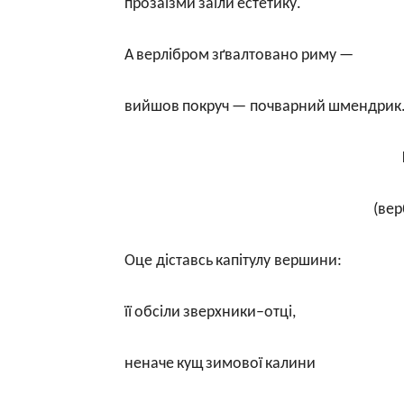
прозаїзми
заїли
естетику
.
А
верлібром
зґвалтовано
риму
—
вийшов
покруч
— почварний
шмендрик
(
вер
Оце
діставсь
капітулу вершини
:
її
обсіли
зверхники
–
отці
,
неначе
кущ
зимової
калини