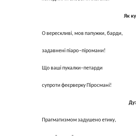
Як к
О
верескливі
,
мов
папужки
,
барди
,
задавнені
піаро
–
піромани
!
Що
ваші
пукалки
–
петарди
супроти
феєрверку
Піросмані
!
Ду
Прагматизмом
задушено
етику
,