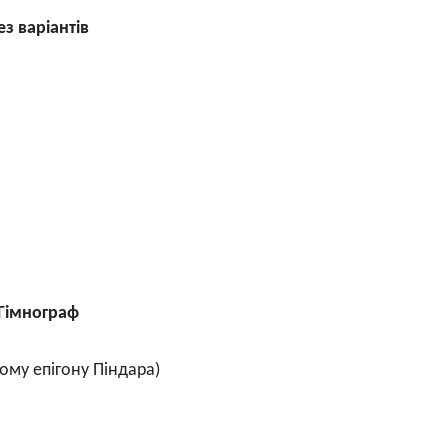
ез варіантів
Гімнограф
ому епігону Піндара)