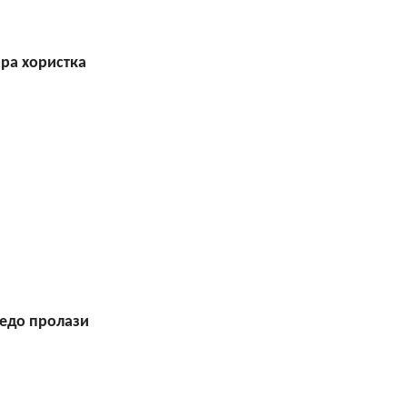
ра хористка
едо пролази