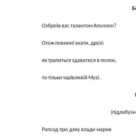
Б
Озброїв
вас
талантом
Аполлон
?
Отож
повинні
знати
,
друзі
:
як
трапиться
здаватися
в
полон
,
то
тільки
чарівливій
Музі
.
(підлабузн
Рапсод про дяку влади марив