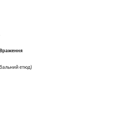
.
Враження
бальний
етюд
)