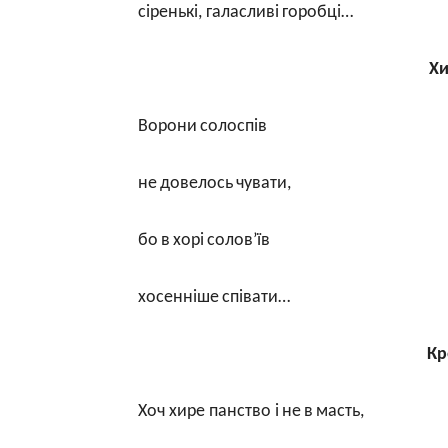
сіренькі
,
галасливі
горобці
…
Хи
Ворони
солоспів
не
довелось
чувати
,
бо
в
хорі
солов
’
їв
хосенніше
співати
…
Кр
Хоч
хире панство
і
не
в
масть
,