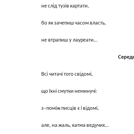
не
слід тузів
картати
,
бо
як
зачепиш
часом
власть
,
не
втрапиш у лауреати…
Середн
Всі
читачі
того
свідомі
,
що
їхні
смутки
неминучі
:
з
–
поміж
писців
є
і
відомі
,
але
,
на
жаль
,
катма
ведучих
…