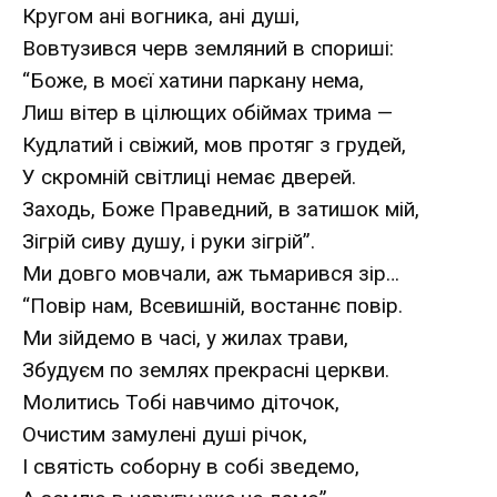
Кругом ані вогника, ані душі,
Вовтузився черв земляний в спориші:
“Боже, в моєї хатини паркану нема,
Лиш вітер в цілющих обіймах трима —
Кудлатий і свіжий, мов протяг з грудей,
У скромній світлиці немає дверей.
Заходь, Боже Праведний, в затишок мій,
Зігрій сиву душу, і руки зігрій”.
Ми довго мовчали, аж тьмарився зір…
“Повір нам, Всевишній, востаннє повір.
Ми зійдемо в часі, у жилах трави,
Збудуєм по землях прекрасні церкви.
Молитись Тобі навчимо діточок,
Очистим замулені душі річок,
І святість соборну в собі зведемо,