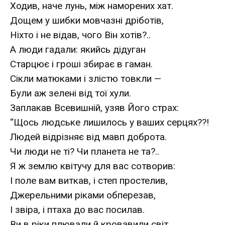
Ходив, наче лунь, між наморених хат.
Дощем у шибки мовчазні дріботів,
Ніхто і не відав, чого Він хотів?..
А люди гадали: якийсь дідуган
Старцює і гроші збирає в гаман.
Сікли матюками і злістю товкли —
Були аж зелені від тої хули.
Заплакав Всевишній, узяв Його страх:
“Щось людське лишилось у ваших серцях??!
Людей відрізняє від мавп доброта.
Чи люди не ті? Чи планета не та?..
Я ж землю квітучу для вас сотворив:
І поле вам виткав, і степ простелив,
Джерельними ріками обперезав,
І звіра, і птаха до вас посилав.
Ви в ріки плювали й кровавили світ,