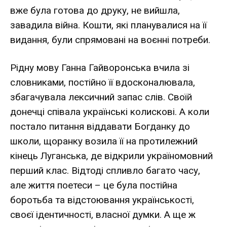
вже була готова до друку, не вийшла,
завадила війна. Кошти, які планувалися на її
видання, були спрямовані на воєнні потреби.
Рідну мову Ганна Гайворонська вчила зі
словниками, постійно її вдосконалювала,
збагачувала лексичний запас слів. Своїй
донечці співала українські колискові. А коли
постало питання віддавати Богданку до
школи, щоранку возила її на протилежний
кінець Луганська, де відкрили україномовний
перший клас. Відтоді спливло багато часу,
але життя поетеси – це була постійна
боротьба та відстоювання українськості,
своєї ідентичності, власної думки. А ще ж