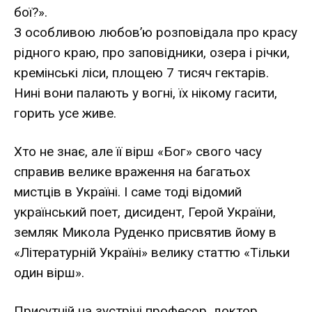
бої?».
З особливою любов’ю розповідала про красу
рідного краю, про заповідники, озера і річки,
кремінські ліси, площею 7 тисяч гектарів.
Нині вони палають у вогні, їх нікому гасити,
горить усе живе.
Хто не знає, але її вірш «Бог» свого часу
справив велике враження на багатьох
мистців в Україні. І саме тоді відомий
український поет, дисидент, Герой України,
земляк Микола Руденко присвятив йому в
«Літературній Україні» велику статтю «Тільки
один вірш».
Присутній на зустрічі професор, доктор