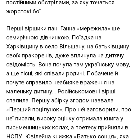
постійними обстрілами, за яку точаться
жорстокі бої.
Перші віршики пані Ганна «мережила» ще
семирічною дівчинкою. Поїздка на
Харківщину в село Вільшану, на батьківщину
своїх пракоренів, дуже вплинула на дитячу
свідомість. Вона почула там українську мову,
а ще пісні, які співали родичі. Побачене й
почуте справило неабияке враження на
маленьку дитину… Російськомовні вірші
спалила. Першу збірку згодом назвала
«Перший поцілунок». Про неї заговорили, про
неї писали, високу оцінку отримала книга у
письменницьких колах, а поетесу прийняли в
НСПУ. Ювілейна книжка «Батько сонця», яка