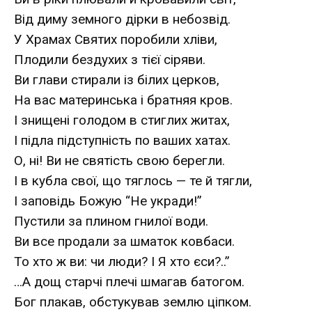
Від диму земного дірки в небозвід.
У Храмах Святих поробили хліви,
Плодили бездухих з тієї сіряви.
Ви глави стирали із білих церков,
На вас материнська і братняя кров.
І знищені голодом в стиглих житах,
І підла підступність по ваших хатах.
О, ні! Ви не святість свою берегли.
І в кубла свої, що тяглось — те й тягли,
І заповідь Божую “Не укради!”
Пустили за плином гнилої води.
Ви все продали за шматок ковбаси.
То хто ж ви: чи люди? І Я хто єси?..”
…А дощ старчі плечі шмагав батогом.
Бог плакав, обстукував землю ціпком.