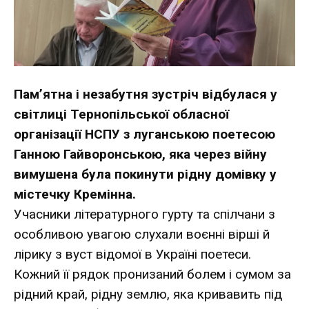
Пам’ятна і незабутня зустріч відбулася у
світлиці Тернопільської обласної
організації НСПУ з луганською поетесою
Ганною Гайворонською, яка через війну
вимушена була покинути рідну домівку у
містечку Кремінна.
Учасники літературного гурту та спілчани з
особливою увагою слухали воєнні вірші й
лірику з вуст відомої в Україні поетеси.
Кожний її рядок пронизаний болем і сумом за
рідний край, рідну землю, яка кривавить під