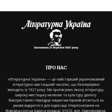
ПРО НАС
«Літературна Україна» — це найстаріший україномовний
літературно-мистецький часопис, що безперервно
виходить із 1927 року. Ми пропагуємо якісну літературу,
широку мистецьку інклюзію та культуру діалогу.
Використання і передрук наших матеріалів вітається за
умови відкритого для індексації гіперпосилання на
litukraina.com.ua Адреса редакції: 01010, вул. Омеляновича-