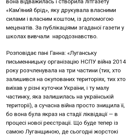
вона відважилась і створила літгазету
«Кам’яний брід», яку друкувала власними
силами і власним коштом, із допомогою
меценатів. За публікаціями згаданої газети у
школах вивчали народознавство.
Розповідає пані Ганна: «Луганську
письменницьку організацію НСПУ війна 2014
року розчленувала на три частини (тих, хто
залишився на окупованих територіях, тих хто
виїхав у різні куточки України, і ту малу
частинку, яка залишилась на українській
території), а сучасна війна просто знищила її,
бо вона була якраз на стадії ліквідації — в
процесі нової реєстрації. Що буде тепер із
самою Луганщиною, де сьогодні жорстокі