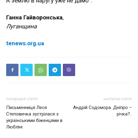
А землю в наругу уже не дамо”.
Ганна Гайворонська
,
Луганщина
tenews.org.ua
попередня стаття
наступна стаття
Письменниця Леся
Андрій Содомора. Дніпро –
Степовичка зустрілася з
річка?..
українськими біженцями в
Любліні