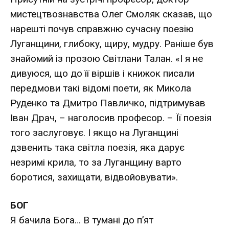
мистецтвознавства Олег Смоляк сказав, що
нарешті почув справжню сучасну поезію
Луганщини, глибоку, щиру, мудру. Раніше був
знайомий із прозою Світлани Талан. «І я не
дивуюся, що до її віршів і книжок писали
передмови такі відомі поети, як Микола
Руденко та Дмитро Павличко, підтримував
Іван Драч, – наголосив професор. – Її поезія
того заслуговує. І якщо на Луганщині
дзвенить така світла поезія, яка дарує
незримі крила, то за Луганщину варто
боротися, захищати, відвойовувати».
БОГ
Я бачила Бога… В тумані до п’ят