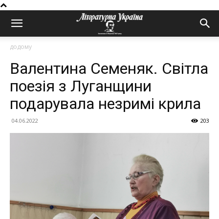
додому
Валентина Семеняк. Світла
поезія з Луганщини
подарувала незримі крила
04.06.2022
203