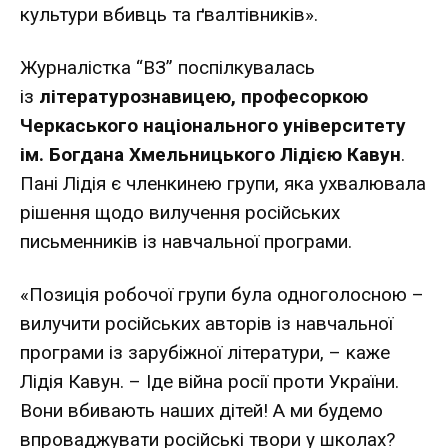
культури вбивць та ґвалтівників».
Журналістка “ВЗ” поспілкувалась
із
літературознави­цею, професоркою
Черкаського національного універси­тету
ім. Богдана Хмельницького Лідією Кавун
.
Пані Лідія є членкинею групи, яка ухвалювала
рішення щодо вилучен­ня російських
письменників із навчальної програми.
«Позиція робочої групи була одноголосною –
вилу­чити російських авторів із навчальної
програми із зару­біжної літератури, – каже
Лідія Кавун. – Іде війна росії проти України.
Вони вбивають наших дітей! А ми буде­мо
впроваджувати російські твори у школах?