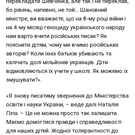
перекладати Шевченка, але так і не переклав,
бо рівень, напевно, не той… Шановний
міністре, ви вва­жаєте, що на 8-му році війни і
на 4-му місяці геноциду українського народу
нам варто вчити російських писак? Як
пояснити дітям, чому ми вчимо російських
авторів? Коли їхніх батьків убивають та
калічать долі мільйонів українців. Діти
відмовляються їх учити у школі. Як мо­жемо їх
змушувати?».
«Я знову писатиму звернення до Міністерства
освіти і науки України, – веде далі Наталія
Піпа. – Це не можна просто так залишити.
Маємо домогтися правди і спра­ведливості
для наших дітей. Жодної толерантності до