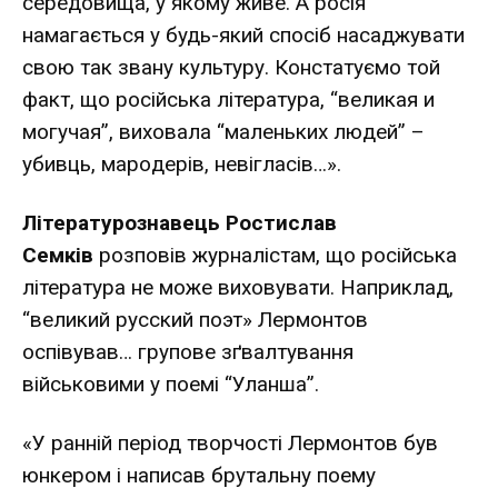
середовища, у якому живе. А росія
намагається у будь-який спосіб насаджувати
свою так звану культуру. Кон­статуємо той
факт, що російська література, “великая и
могучая”, виховала “маленьких людей” –
убивць, маро­дерів, невігласів…».
Літературознавець Ростислав
Семків
розповів журна­лістам, що російська
література не може виховувати. На­приклад,
“великий русский поэт» Лермонтов
оспівував… групове зґвалтування
військовими у поемі “Уланша”.
«У ранній період творчості Лермонтов був
юнкером і написав брутальну поему