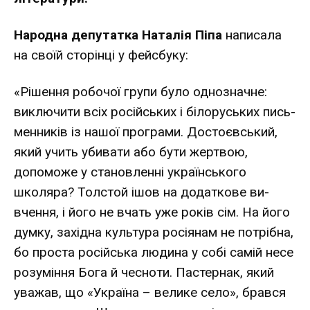
Народна депутатка Наталія Піпа
написала
на сво­їй сторінці у фейсбуку:
«Рішення робочої групи було од­нозначне:
виключити всіх російських і білоруських пись­
менників із нашої програми. Достоєвський,
який учить убивати або бути жертвою,
допоможе у становленні українського
школяра? Толстой ішов на додаткове ви­
вчення, і його не вчать уже років сім. На його
думку, за­хідна культура росіянам не потрібна,
бо проста росій­ська людина у собі самій несе
розуміння Бога й чесноти. Пастернак, який
уважав, що «Україна – велике село», брався