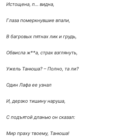
Истощена, п… видна,
Глаза померкнувшие впали,
В багровых пятнах лик и грудь,
Обвисла ж**а, страх взглянуть,
Ужель Танюша? – Полно, та ли?
Один Лафа ее узнал
И, дерзко тишину наруша,
С подъятой дланью он сказал:
Мир праху твоему, Танюша!