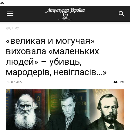
додому
«великая и могучая»
виховала «маленьких
людей» – убивць,
мародерів, невігласів…»
08.07.2022
369