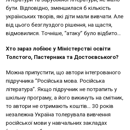
бути. Відповідно, зменшилася б кількість
українських творів, які діти мали вивчати. Але
від цього безглуздого рішення, на щастя,
відмови­лися. Точніше, “атаку” було відбито…
Хто зараз лобіює у Міністерстві освіти
Толстого, Пас­тернака та Достоєвського?
Можна припустити, що авто­ри інтегрованого
підручника “Російська мова. Російська
література”. Якщо підручник не потрапить у
шкільну про­граму, а його викинуть на смітник,
то автори не отрима­ють коштів… 30 років
незалежна Україна толерувала ви­вчення
російської мови у навчальних закладах