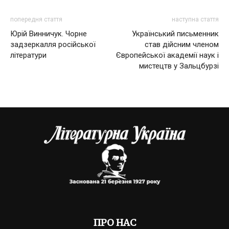
попередня стаття
наступна стаття
Юрій Винничук. Чорне
Український письменник
задзеркалля російської
став дійсним членом
літератури
Європейської академії наук і
мистецтв у Зальцбурзі
ПРО НАС