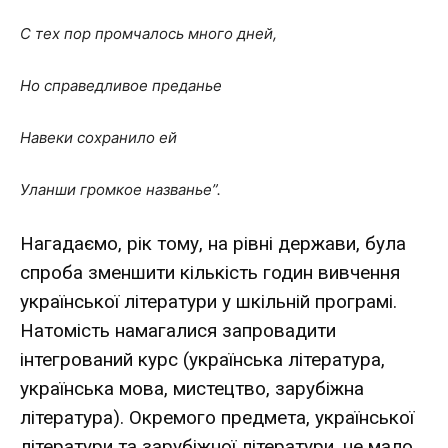
С тех пор промчалось много дней,
Но справедливое преданье
Навеки сохранило ей
Уланши громкое названье”.
Нагадаємо, рік тому, на рівні держави, була
спро­ба зменшити кількість годин вивчення
української лі­тератури у шкільній програмі.
Натомість намагалися запровадити
інтегрований курс (українська літерату­ра,
українська мова, мистецтво, зарубіжна
література). Окремого предмета, української
літератури та зарубіж­ної літератури, не мало