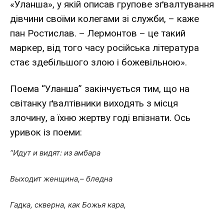
«Уланша», у якій описав гру­пове зґвалтування
дівчини своїми колегами зі служби, – каже
пан Ростислав. – Лермонтов – це такий
маркер, від того часу російська література
стає здебільшого злою і божевільною».
Поема “Уланша” закінчується тим, що на
світанку ґвалтівники виходять з місця
злочину, а їхню жертву годі впізнати. Ось
уривок із поеми:
“Идут и видят: из амбара
Выходит женщина,– бледна
Гадка, скверна, как Божья кара,