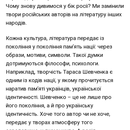
Чому зно­ву дивимося у бік росії? Ми замінили
твори російських авторів на літературу інших
народів.
Кожна культура, література передає із
покоління у покоління пам’ять нації: через
образи, мотиви, симво­ли. Такої думки
дотримуються філософи, психологи.
Наприклад, творчість Тараса Шевченка є
одним із кодів нації, у якому прочитується
наратив пам’яті українців, української
ідентичності. Шевченко – це не лише про
його покоління, а й про українську
ідентичність. Хоче того автор чи не хоче,
передає у творах атмосферу того