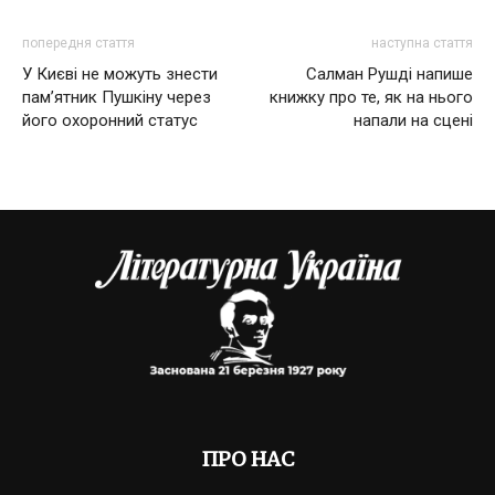
попередня стаття
наступна стаття
У Києві не можуть знести
Салман Рушді напише
пам’ятник Пушкіну через
книжку про те, як на нього
його охоронний статус
напали на сцені
ПРО НАС