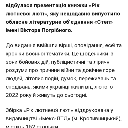
відбулася презентація книжки «Рік
лютневої люті», яку нещодавно випустило
обласне літературне об’єднання «Степ»
імені Віктора Погрібного.
До видання ввійшли вірші, оповідання, есеї та
хроніки воєнної тематики. Це щоденники із
зони бойових дій, публіцистичні та ліричні
роздуми про причини війни та довічне горе
людей, літопис подій, думок, переживань та
сподівань, якими українці жили від лютого
2022 року й живуть до сьогодні.
Збірка «Рік лютневої люті» віддрукована у
видавництві «Імекс-ЛТД» (м. Кропивницький),
містить 152 сторінки.